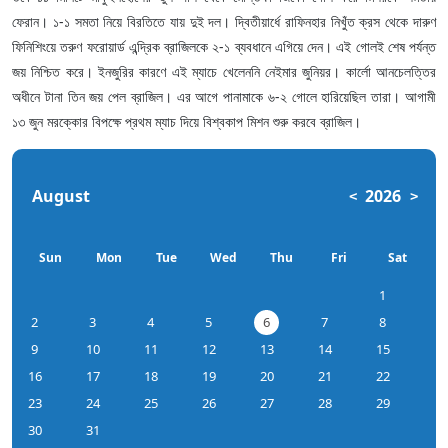
ফেরান। ১-১ সমতা নিয়ে বিরতিতে যায় দুই দল। দ্বিতীয়ার্ধে রাফিনহার নিখুঁত ক্রস থেকে দারুণ
ফিনিশিংয়ে তরুণ ফরোয়ার্ড এন্দ্রিক ব্রাজিলকে ২-১ ব্যবধানে এগিয়ে দেন। এই গোলই শেষ পর্যন্ত
জয় নিশ্চিত করে। ইনজুরির কারণে এই ম্যাচে খেলেননি নেইমার জুনিয়র। কার্লো আনচেলত্তির
অধীনে টানা তিন জয় পেল ব্রাজিল। এর আগে পানামাকে ৬-২ গোলে হারিয়েছিল তারা। আগামী
১৩ জুন মরক্কোর বিপক্ষে প্রথম ম্যাচ দিয়ে বিশ্বকাপ মিশন শুরু করবে ব্রাজিল।
August
2026
<
>
Sun
Mon
Tue
Wed
Thu
Fri
Sat
1
2
3
4
5
6
7
8
9
10
11
12
13
14
15
16
17
18
19
20
21
22
23
24
25
26
27
28
29
30
31