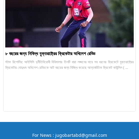
৮ বছরের জন্য নিষিদ্ধ যুক্তরাষ্ট্রের ক্রিকেটার অখিলেশ রেড্ডি
স্টাফ রিপোর্টার: আইসিসি দুর্নীতিবিরোধী বিধিমালার তিনটি ধারা লঙ্ঘনের দায়ে সব ধরনের ক্রিকেটে যুক্তরাষ্ট্রের
ক্রিকেটার বোদুগুম অখিলেশ রেড্ডিকে আট বছরের জন্য নিষিদ্ধ করেছে আন্তর্জাতিক ক্রিকেট কাউন্সিল ( ...
For News : jugobartabd@gmail.com