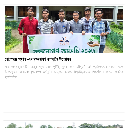
বোচাগঞ্জে ‘পুসাব’-এর বৃক্ষরোপণ কর্মসূচির উদ্বোধন
মোঃ আহাছানুল মতিন নান্নু: ‘সবুজ হোক পৃথিবী, সুন্দর হোক ভবিষ্যৎ’—এই প্রতিপাদ্যকে সামনে রেখে
দিনাজপুরের বোচাগঞ্জে বৃক্ষরোপণ কর্মসূচির উদ্বোধন করেছে বিশ্ববিদ্যালয়ের শিক্ষার্থীদের সংগঠন পাবলিক
ইউনিভার্সিট ...