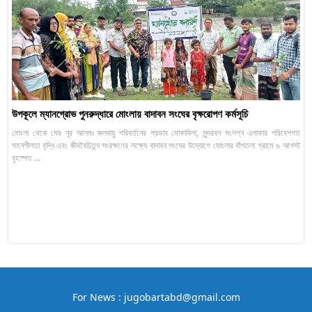
উপকূলে ম্যানগ্রোভ পুনরুদ্ধারে মোংলায় বাদাবন সংঘের বৃক্ষরোপণ কর্মসূচি
মোংলা থেকে মোঃ নূর আলমঃ জলবায়ু পরিবর্তনের প্রভাব মোকাবিলা, সুন্দরবন সংলগ্ন এলাকার পরিবেশগত
সহনশীলতা বৃদ্ধি এবং জীববৈচিত্র্য সংরক্ষণের লক্ষ্যে বাদাবন সংঘের উদ্যোগে মোংলার বাঁশতলা গ্রামে ৬ আগস্ট
বৃহস্পত ...
For News : jugobartabd@gmail.com