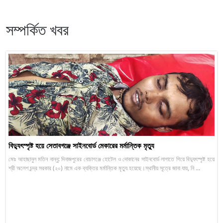
সম্পর্কিত খবর
বিদ্যুৎস্পৃষ্ট হয়ে সেতাবগঞ্জে সাইনবোর্ড মেকারের মর্মান্তিক মৃত্যু
মোঃ আহাছানুল মতিন নান্নু: দিনাজপুরের বোচাগঞ্জে হোটেল ও দোকানের সাইনবোর্ড লাগাতে গিয়ে বিদ্যুৎস্পৃষ্ট হয়ে
শ্রী অলেশ চন্দ্র সরকার (২০) নামে এক ব্যক্তির মর্মান্তিক মৃত্যু হয়েছে।স্থানীয় সূত্রে জানা যায়, নি ...