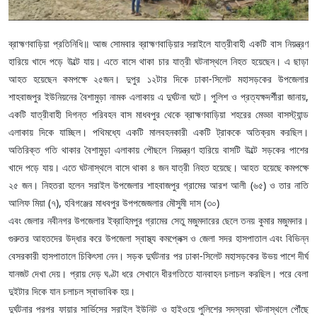
ব্রাহ্মণবাড়িয়া প্রতিনিধি॥ আজ সোমবার ব্রাহ্মণবাড়িয়ার সরাইলে যাত্রীবাহী একটি বাস নিয়ন্ত্রণ
হারিয়ে খাদে পড়ে উল্টে যায়। এতে বাসে থাকা চার যাত্রী ঘটনাস্থলে নিহত হয়েছেন। এ ছাড়া
আহত হয়েছেন কমপক্ষে ২৫জন। দুপুর ১২টার দিকে ঢাকা-সিলেট মহাসড়কের উপজেলার
শাহবাজপুর ইউনিয়নের বৈশামুড়া নামক এলাকায় এ দুর্ঘটনা ঘটে। পুলিশ ও প্রত্যক্ষদর্শীরা জানায়,
একটি যাত্রীবাহী দিগন্ত পরিবহন বাস মাধবপুর থেকে ব্রাহ্মণবাড়িয়া শহরের মেড্ডা বাসস্ট্যান্ড
এলাকায় দিকে যাচ্ছিল। পথিমধ্যে একটি মালবহনকারী একটি ট্রাককে অতিক্রম করছিল।
অতিরিক্ত গতি থাকার বৈশামুড়া এলাকায় পৌছলে নিয়ন্ত্রণ হারিয়ে বাসটি উল্টে সড়কের পাশের
খাদে পড়ে যায়। এতে ঘটনাস্থলে বাসে থাকা ৪ জন যাত্রী নিহত হয়েছে। আহত হয়েছে কমপক্ষে
২৫ জন। নিহতরা হলেন সরাইল উপজেলার শাহবাজপুর গ্রামের আরশ আলী (৬৫) ও তার নাতি
আলিফ মিয়া (৭), হবিগঞ্জের মাধবপুর উপপজেজলার মৌসুমী দাস (৩০)
এবং জেলার নবীনগর উপজেলার ইব্রাহিমপুর গ্রামের সেতু মজুমদারের ছেলে তনয় কুমার মজুমদার।
গুরুতর আহতদের উদ্ধার করে উপজেলা স্বাস্থ্য কমপ্লেক্স ও জেলা সদর হাসপাতাল এবং বিভিন্ন
বেসরকারী হাসপাতালে চিকিৎসা নেন। সড়ক দুর্ঘটনার পর ঢাকা-সিলেট মহাসড়কের উভয় পাশে দীর্ঘ
যানজট দেখা দেয়। প্রায় দেড় ঘণ্টা ধরে সেখানে ধীরগতিতে যানবাহন চলাচল করছিল। পরে বেলা
দুইটার দিকে যান চলাচল স্বাভাবিক হয়।
দুর্ঘটনার পরপর ফায়ার সার্ভিসের সরাইল ইউনিট ও হাইওয়ে পুলিশের সদস্যরা ঘটনাস্থলে পৌঁছে