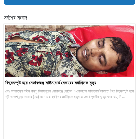
সর্বশেষ সংবাদ
বিদ্যুৎস্পৃষ্ট হয়ে সেতাবগঞ্জে সাইনবোর্ড মেকারের মর্মান্তিক মৃত্যু
মোঃ আহাছানুল মতিন নান্নু: দিনাজপুরের বোচাগঞ্জে হোটেল ও দোকানের সাইনবোর্ড লাগাতে গিয়ে বিদ্যুৎস্পৃষ্ট হয়ে
শ্রী অলেশ চন্দ্র সরকার (২০) নামে এক ব্যক্তির মর্মান্তিক মৃত্যু হয়েছে।স্থানীয় সূত্রে জানা যায়, নি ...