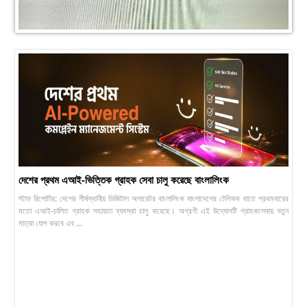
দেশের প্রথম এআই-ভিত্তিক গ্রাহক সেবা চালু করেছে বাংলালিংক
স্টাফ রিপোর্টার: দেশের শীর্ষস্থানীয় ডিজিটাল অপারেটর বাংলালিংক বাংলাদেশের টেলিকম খাতে প্রথমবারের
মতো এআই-চালিত গ্রাহক সহায়তা ব্যবস্থা চালু করেছে। অগ্রণী এই উদ্যোগটি গ্রাহকসেবায় নতুন
মাত্রা যোগ করবে এব ...