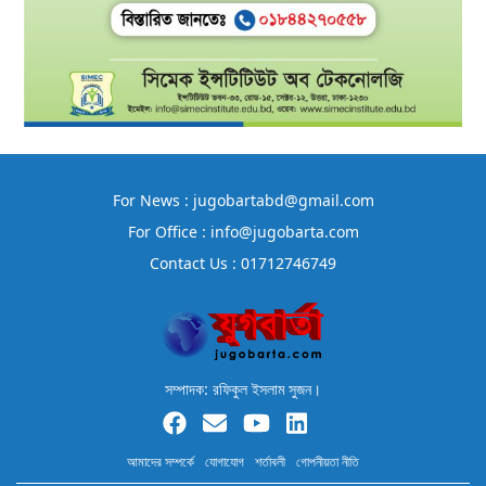
For News : jugobartabd@gmail.com
For Office : info@jugobarta.com
Contact Us : 01712746749
সম্পাদক: রফিকুল ইসলাম সুজন।
আমাদের সম্পর্কে
যোগাযোগ
শর্তাবলী
গোপনীয়তা নীতি