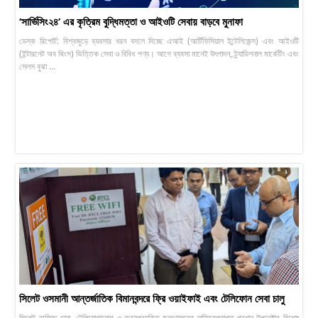
‘সার্ভিসিং২৪’ এর কৃত্রিম বুদ্ধিমত্তা ও আইওটি সেবায় বাড়বে মুনাফা
ডেস্ক রিপোর্ট: বিশ্বজুড়ে ব্যবসার ধরন বদলে দিচ্ছে এআই (আর্টিফিসিয়াল ইন্টেলিজেন্স) এবং আইওটি
(ইন্টারনেট অব থিংস) ভিত্তিক সেবা ও বিবিধ পণ্য। আগে ব্যবসা মানেই উৎপাদন, ট্র্যাডিশনাল মার্কেটিং এবং
সেলস বুঝা ...
সিলেট ওসমানী আন্তর্জাতিক বিমানবন্দরে ফ্রি ওয়াইফাই এবং টেলিফোন সেবা চালু
সিলেট অফিস: ডাক, টেলিযোগাযোগ ও তথ্যপ্রযুক্তি মন্ত্রণালয়ের দায়িত্বপ্রাপ্ত প্রধান উপদেষ্টার বিশেষ