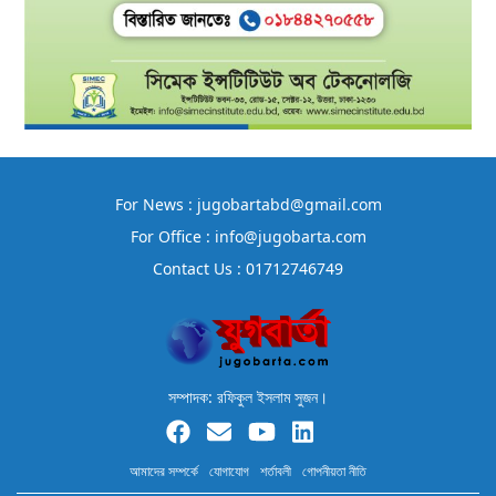
For News : jugobartabd@gmail.com
For Office : info@jugobarta.com
Contact Us : 01712746749
সম্পাদক: রফিকুল ইসলাম সুজন।
আমাদের সম্পর্কে
যোগাযোগ
শর্তাবলী
গোপনীয়তা নীতি