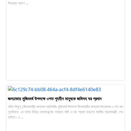
সিদ্ধান্ত গ্রহণ ...
জলঢাকায় মুজিববর্ষ উপলক্ষে ৩শত গৃহহীন মানুষকে জমিসহ ঘর প্রদান
নাহিদ মিথুন, (নীলফামারী) জলঢাকা প্রতিনিধিঃ মুজিববর্ষ উপলক্ষে নীলফামারীর জলঢাকা উপজেলায় ৩ শত জন
গৃহহীনকে ২য় দফায় ভিডিও কনফারেন্সের মাধ্যমে জমি ও ঘর প্রদান করলেন মাননীয় প্রধানমন্ত্রী শেখ
হাসিনা। এ ...