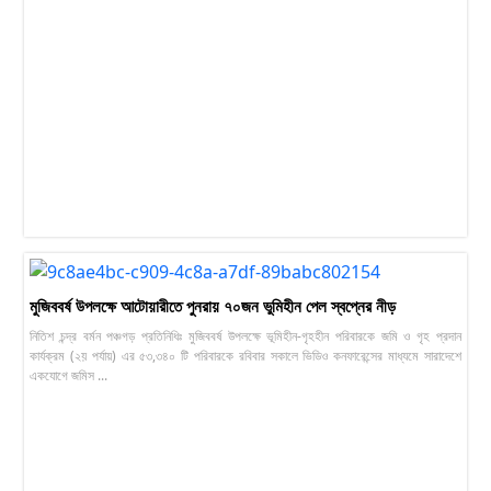
মুজিববর্ষ উপলক্ষে আটোয়ারীতে পুনরায় ৭০জন ভুমিহীন পেল স্বপ্নের নীড়
নিতিশ চন্দ্র বর্মন পঞ্চগড় প্রতিনিধিঃ মুজিববর্ষ উপলক্ষে ভূমিহীন-গৃহহীন পরিবারকে জমি ও গৃহ প্রদান
কার্যক্রম (২য় পর্যায়) এর ৫৩,৩৪০ টি পরিবারকে রবিবার সকালে ভিডিও কনফারেন্সের মাধ্যমে সারাদেশে
একযোগে জমিস ...