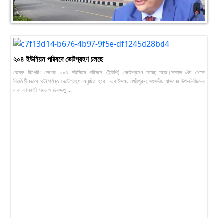
২০৪ ইউনিয়ন পরিষদে ভোটগ্রহণ চলছে
ডেস্ক রিপোর্ট: দেশের ২০৪ ইউনিয়ন পরিষদে (ইউপি) ভোটগ্রহণ হচ্ছে আজ।সকাল ৮টা থেকে
বিরতিহীনভাবে ৪টা পর্যন্ত ভোটগ্রহণ অনুষ্ঠিত হবে ।একইসময় লক্ষ্মীপুর-২ সংসদীয় আসনের উপ-নির্বাচনের
এবং ঝালকাঠি সদর ও দিনাজপু ...