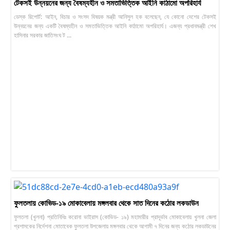
টেকসই উন্নয়নের জন্য বৈষম্যহীন ও সমতাভিত্তিক আইনি কাঠামো অপরিহার্য
ডেস্ক রিপোর্ট: আইন, বিচার ও সংসদ বিষয়ক মন্ত্রী আনিসুল হক বলেছেন, যে কোনো দেশের টেকসই
উন্নয়নের জন্য একটি বৈষম্যহীন ও সমতাভিত্তিক আইনি কাঠামো অপরিহার্য। এজন্য প্রধানমন্ত্রী শেখ
হাসিনার সরকার জাতিসংঘ ট ...
ফুলতলায় কোভিড-১৯ মোকাবেলায় মঙ্গলবার থেকে সাত দিনের কঠোর লকডাউন
ফুলতলা (খুলনা) প্রতিনিধিঃ করোনা ভাইরাস (কোভিড- ১৯) মহামারীর প্রাদূর্ভাব মোকাবেলায় খুলনা জেলা
প্রশাসকের নির্দেশনা মোতাবেক ফুলতলা উপজেলায় মঙ্গলবার থেকে আগামী ৭ দিনের জন্য কঠোর লকডাউনের