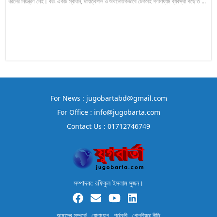
ধরনের নিয়ন্ত্রণ নেই। বরং একটি স্বাধীন, দায়িত্বশীল ও অর্থনৈতিকভাবে টেকসই গণমাধ্যম ব্যবস্থা গড়ে ত ...
For News : jugobartabd@gmail.com
For Office : info@jugobarta.com
Contact Us : 01712746749
সম্পাদক: রফিকুল ইসলাম সুজন।
আমাদের সম্পর্কে
যোগাযোগ
শর্তাবলী
গোপনীয়তা নীতি