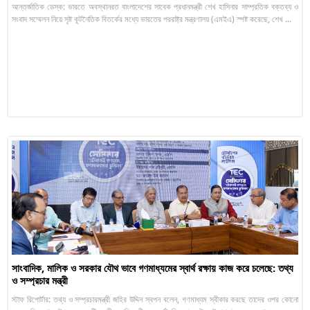
আন্তর্জাতিক ডেস্ক: ভারতে অবস্থানরত বাংলাদেশের সাবেক প্রধানমন্ত্রী শেখ হাসিনার সাম্প্রতিক বক্তব্য ও
সংবাদ সম্মেলন নিয়ে সৃষ্ট কূটনৈতিক বিতর্কের মধ্যে ভারতের পররাষ্ট্র মন্ত্রণালয় (এমইএ) স্পষ্ট করেছে, শেখ ...
সাংবাদিক, মালিক ও সরকার যৌথ ভাবে গণমাধ্যমের স্বার্থ রক্ষায় কাজ করে চলেছে: তথ্য
ও সম্প্রচার মন্ত্রী
স্টাফ রিপোর্টার: তথ্য ও সম্প্রচারমন্ত্রী জহির উদ্দিন স্বপন বলেন, গণমাধ্যম স্বীকার করছে তাদের ওপর কোনো