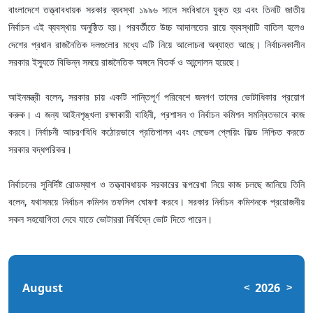
বাংলাদেশে তত্ত্বাবধায়ক সরকার ব্যবস্থা ১৯৯৬ সালে সংবিধানে যুক্ত হয় এবং তিনটি জাতীয়
নির্বাচন এই ব্যবস্থায় অনুষ্ঠিত হয়। পরবর্তীতে উচ্চ আদালতের রায়ে ব্যবস্থাটি বাতিল হলেও
দেশের প্রধান রাজনৈতিক দলগুলোর মধ্যে এটি নিয়ে আলোচনা অব্যাহত আছে। নির্বাচনকালীন
সরকার ইস্যুতে বিভিন্ন সময়ে রাজনৈতিক অঙ্গনে বিতর্ক ও আন্দোলন হয়েছে।
আইনমন্ত্রী বলেন, সরকার চায় একটি শান্তিপূর্ণ পরিবেশে জনগণ তাদের ভোটাধিকার প্রয়োগ
করুক। এ জন্য আইনশৃঙ্খলা রক্ষাকারী বাহিনী, প্রশাসন ও নির্বাচন কমিশন সমন্বিতভাবে কাজ
করবে। নির্বাচনী আচরণবিধি কঠোরভাবে প্রতিপালন এবং লেভেল প্লেয়িং ফিল্ড নিশ্চিত করতে
সরকার বদ্ধপরিকর।
নির্বাচনের সুনির্দিষ্ট রোডম্যাপ ও তত্ত্বাবধায়ক সরকারের রূপরেখা নিয়ে কাজ চলছে জানিয়ে তিনি
বলেন, যথাসময়ে নির্বাচন কমিশন তফসিল ঘোষণা করবে। সরকার নির্বাচন কমিশনকে প্রয়োজনীয়
সকল সহযোগিতা দেবে যাতে ভোটাররা নির্বিঘ্নে ভোট দিতে পারেন।
August
2026
<
>