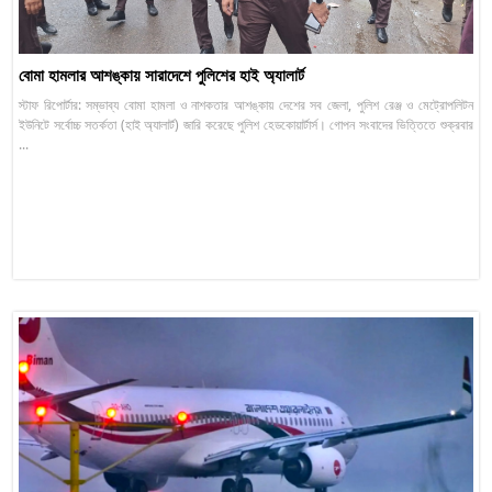
বোমা হামলার আশঙ্কায় সারাদেশে পুলিশের হাই অ্যালার্ট
স্টাফ রিপোর্টার: সম্ভাব্য বোমা হামলা ও নাশকতার আশঙ্কায় দেশের সব জেলা, পুলিশ রেঞ্জ ও মেট্রোপলিটন
ইউনিটে সর্বোচ্চ সতর্কতা (হাই অ্যালার্ট) জারি করেছে পুলিশ হেডকোয়ার্টার্স। গোপন সংবাদের ভিত্তিতে শুক্রবার
...