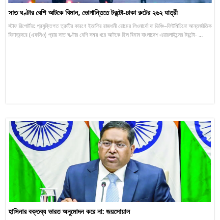
সাত ঘণ্টার বেশি আটকে বিমান, ভোগান্তিতে টরন্টো-ঢাকা রুটের ২৬২ যাত্রী
স্টাফ রিপোর্টার: প্রযুক্তিগত ত্রুটির কারণে ইতালির রাজধানী রোমের লিওনার্দো দা ভিঞ্চি–ফিউমিচিনো আন্তর্জাতিক
বিমানবন্দরে (এফসিও) প্রায় সাত ঘণ্টার বেশি সময় ধরে আটকে ছিল বিমান বাংলাদেশ এয়ারলাইন্সের টরন্টো- ...
হাসিনার বক্তব্য ভারত অনুমোদন করে না: জয়সোয়াল