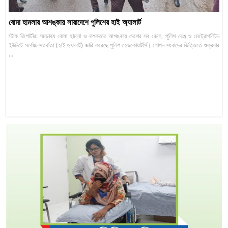
বোমা হামলার আশঙ্কায় সারাদেশে পুলিশের হাই অ্যালার্ট
স্টাফ রিপোর্টার: সম্ভাব্য বোমা হামলা ও নাশকতার আশঙ্কায় দেশের সব জেলা, পুলিশ রেঞ্জ ও মেট্রোপলিটন
ইউনিটে সর্বোচ্চ সতর্কতা (হাই অ্যালার্ট) জারি করেছে পুলিশ হেডকোয়ার্টার্স। গোপন সংবাদের ভিত্তিতে শুক্রবার
...