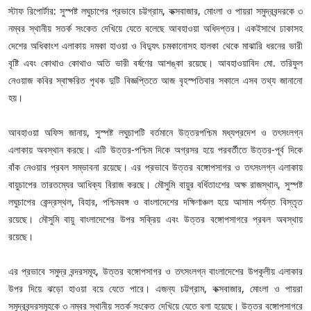
স্টাফ রিপোর্টার: সুস্পষ্ট লঘুচাপের প্রভাবে চট্টগ্রাম, কক্সবাজার, মোংলা ও পায়রা সমুদ্রবন্দরকে ৩
নম্বর স্থানীয় সতর্ক সংকেত দেখিয়ে যেতে বলেছে আবহাওয়া অধিদপ্তর। একইসাথে ঢাকাসহ
দেশের অধিকাংশ এলাকায় দমকা হাওয়া ও বিদ্যুৎ চমকানোসহ হালকা থেকে মাঝারি ধরনের ভারী
বৃষ্টি এবং কোথাও কোথাও অতি ভারী বর্ষণের আশঙ্কা রয়েছে। আবহাওয়াবিদ মো. তরিফুল
নেওয়াজ কবির স্বাক্ষরিত পৃথক দুটি বিজ্ঞপ্তিতে আজ বৃহস্পতিবার সকালে এসব তথ্য জানানো
হয়।
আবহাওয়া অফিস জানায়, সুস্পষ্ট লঘুচাপটি বর্তমানে উত্তরপশ্চিম মধ্যপ্রদেশ ও তৎসংলগ্ন
এলাকায় অবস্থান করছে। এটি উত্তর-পশ্চিম দিকে অগ্রসর হয়ে পরবর্তীতে উত্তর-পূর্ব দিকে
বাঁক নেওয়ার প্রবল সম্ভাবনা রয়েছে। এর প্রভাবে উত্তর বঙ্গোপসাগর ও তৎসংলগ্ন এলাকায়
বায়ুচাপের তারতম্যের আধিক্য বিরাজ করছে। মৌসুমি বায়ুর বর্ধিতাংশের অক্ষ রাজস্থান, সুস্পষ্ট
লঘুচাপের কেন্দ্রস্থল, বিহার, পশ্চিমবঙ্গ ও বাংলাদেশের দক্ষিণাঞ্চল হয়ে আসাম পর্যন্ত বিস্তৃত
রয়েছে। মৌসুমি বায়ু বাংলাদেশের উপর সক্রিয় এবং উত্তর বঙ্গোপসাগরে প্রবল অবস্থায়
রয়েছে।
এর প্রভাবে সমুদ্র বন্দরসমূহ, উত্তর বঙ্গোপসাগর ও তৎসংলগ্ন বাংলাদেশের উপকূলীয় এলাকার
উপর দিয়ে ঝড়ো হাওয়া বয়ে যেতে পারে। এজন্য চট্টগ্রাম, কক্সবাজার, মোংলা ও পায়রা
সমুদ্রবন্দরসমূহকে ৩ নম্বর স্থানীয় সতর্ক সংকেত দেখিয়ে যেতে বলা হয়েছে। উত্তর বঙ্গোপসাগরে