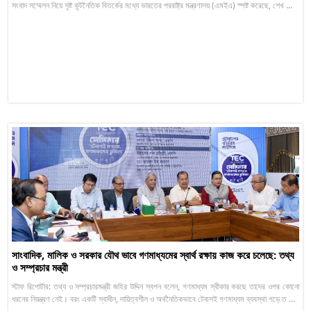
সংবাদ সম্মেলন নিয়ে সৃষ্ট কূটনৈতিক বিতর্কের মধ্যে ভারতের পররাষ্ট্র মন্ত্রণালয় (এমইএ) স্পষ্ট করেছে, শেখ ...
সাংবাদিক, মালিক ও সরকার যৌথ ভাবে গণমাধ্যমের স্বার্থ রক্ষায় কাজ করে চলেছে: তথ্য
ও সম্প্রচার মন্ত্রী
স্টাফ রিপোর্টার: তথ্য ও সম্প্রচারমন্ত্রী জহির উদ্দিন স্বপন বলেন, গণমাধ্যম স্বীকার করছে তাদের ওপর কোনো
ধরনের নিয়ন্ত্রণ নেই। বরং একটি স্বাধীন, দায়িত্বশীল ও অর্থনৈতিকভাবে টেকসই গণমাধ্যম ব্যবস্থা গড়ে ত ...