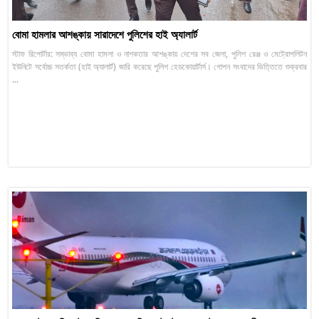
বোমা হামলার আশঙ্কায় সারাদেশে পুলিশের হাই অ্যালার্ট
স্টাফ রিপোর্টার: সম্ভাব্য বোমা হামলা ও নাশকতার আশঙ্কায় দেশের সব জেলা, পুলিশ রেঞ্জ ও মেট্রোপলিটন
ইউনিটে সর্বোচ্চ সতর্কতা (হাই অ্যালার্ট) জারি করেছে পুলিশ হেডকোয়ার্টার্স। গোপন সংবাদের ভিত্তিতে শুক্রবার
...