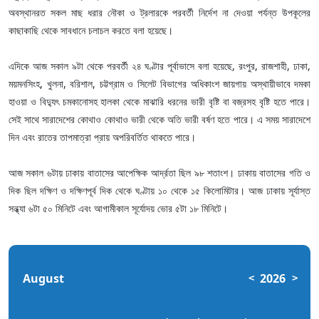
অবস্থানরত সকল মাছ ধরার নৌকা ও ট্রলারকে পরবর্তী নির্দেশ না দেওয়া পর্যন্ত উপকূলের
কাছাকাছি থেকে সাবধানে চলাচল করতে বলা হয়েছে।
এদিকে আজ সকাল ৯টা থেকে পরবর্তী ২৪ ঘণ্টার পূর্বাভাসে বলা হয়েছে, রংপুর, রাজশাহী, ঢাকা,
ময়মনসিংহ, খুলনা, বরিশাল, চট্টগ্রাম ও সিলেট বিভাগের অধিকাংশ জায়গায় অস্থায়ীভাবে দমকা
হাওয়া ও বিদ্যুৎ চমকানোসহ হালকা থেকে মাঝারি ধরনের ভারী বৃষ্টি বা বজ্রসহ বৃষ্টি হতে পারে।
সেই সাথে সারাদেশের কোথাও কোথাও ভারী থেকে অতি ভারী বর্ষণ হতে পারে। এ সময় সারাদেশে
দিন এবং রাতের তাপমাত্রা প্রায় অপরিবর্তিত থাকতে পারে।
আজ সকাল ৬টায় ঢাকায় বাতাসের আপেক্ষিক আর্দ্রতা ছিল ৯৮ শতাংশ। ঢাকায় বাতাসের গতি ও
দিক ছিল দক্ষিণ ও দক্ষিণপূর্ব দিক থেকে ঘণ্টায় ১০ থেকে ১৫ কিলোমিটার। আজ ঢাকায় সূর্যাস্ত
সন্ধ্যা ৬টা ৫০ মিনিটে এবং আগামীকাল সূর্যোদয় ভোর ৫টা ১৮ মিনিটে।
August
2026
<
>