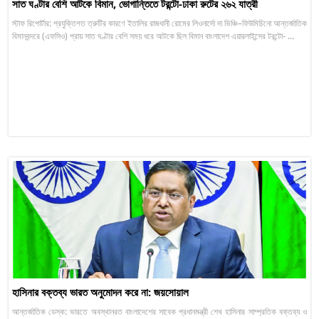
সাত ঘণ্টার বেশি আটকে বিমান, ভোগান্তিতে টরন্টো-ঢাকা রুটের ২৬২ যাত্রী
স্টাফ রিপোর্টার: প্রযুক্তিগত ত্রুটির কারণে ইতালির রাজধানী রোমের লিওনার্দো দা ভিঞ্চি–ফিউমিচিনো আন্তর্জাতিক
বিমানবন্দরে (এফসিও) প্রায় সাত ঘণ্টার বেশি সময় ধরে আটকে ছিল বিমান বাংলাদেশ এয়ারলাইন্সের টরন্টো- ...
হাসিনার বক্তব্য ভারত অনুমোদন করে না: জয়সোয়াল
আন্তর্জাতিক ডেস্ক: ভারতে অবস্থানরত বাংলাদেশের সাবেক প্রধানমন্ত্রী শেখ হাসিনার সাম্প্রতিক বক্তব্য ও