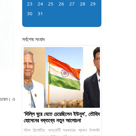
23
24
25
26
27
28
29
30
31
সর্বশেষ সংবাদ
ও ওয়েন। এ
‘দিল্লি ঘুরে যেতে চেয়েছিলেন ইউনূস’, তৌহিদ
হোসেনের বক্তব্যে নতুন আলোচনা
স্টাফ রিপোর্টার: অন্তর্বর্তী সরকারের প্রধান উপদেষ্টা