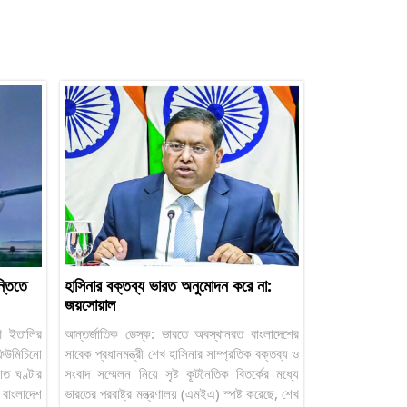
্তিতে
হাসিনার বক্তব্য ভারত অনুমোদন করে না:
জয়সোয়াল
ণে ইতালির
আন্তর্জাতিক ডেস্ক: ভারতে অবস্থানরত বাংলাদেশের
িউমিচিনো
সাবেক প্রধানমন্ত্রী শেখ হাসিনার সাম্প্রতিক বক্তব্য ও
াত ঘণ্টার
সংবাদ সম্মেলন নিয়ে সৃষ্ট কূটনৈতিক বিতর্কের মধ্যে
াংলাদেশ
ভারতের পররাষ্ট্র মন্ত্রণালয় (এমইএ) স্পষ্ট করেছে, শেখ