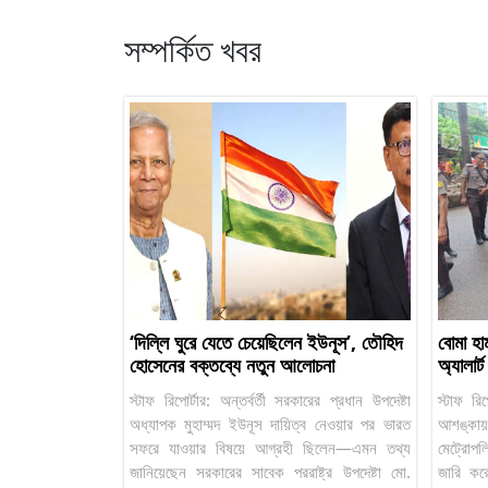
সম্পর্কিত খবর
‘দিল্লি ঘুরে যেতে চেয়েছিলেন ইউনূস’, তৌহিদ
বোমা হা
হোসেনের বক্তব্যে নতুন আলোচনা
অ্যালার্ট
স্টাফ রিপোর্টার: অন্তর্বর্তী সরকারের প্রধান উপদেষ্টা
স্টাফ রি
অধ্যাপক মুহাম্মদ ইউনূস দায়িত্ব নেওয়ার পর ভারত
আশঙ্কা
সফরে যাওয়ার বিষয়ে আগ্রহী ছিলেন—এমন তথ্য
মেট্রোপলি
জানিয়েছেন সরকারের সাবেক পররাষ্ট্র উপদেষ্টা মো.
জারি করে