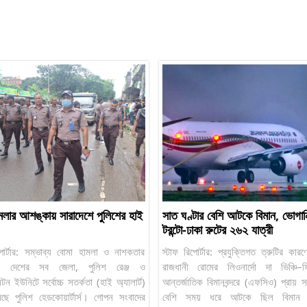
মলার আশঙ্কায় সারাদেশে পুলিশের হাই
সাত ঘণ্টার বেশি আটকে বিমান, ভোগান
টরন্টো-ঢাকা রুটের ২৬২ যাত্রী
পোর্টার: সম্ভাব্য বোমা হামলা ও নাশকতার
স্টাফ রিপোর্টার: প্রযুক্তিগত ত্রুটির কার
য় দেশের সব জেলা, পুলিশ রেঞ্জ ও
রাজধানী রোমের লিওনার্দো দা ভিঞ্চি–ফ
টন ইউনিটে সর্বোচ্চ সতর্কতা (হাই অ্যালার্ট)
আন্তর্জাতিক বিমানবন্দরে (এফসিও) প্রায় স
ছে পুলিশ হেডকোয়ার্টার্স। গোপন সংবাদের
বেশি সময় ধরে আটকে ছিল বিমান ব