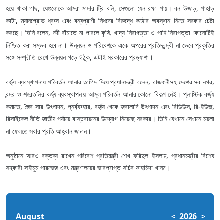
হয়ে থাকা গাছ, যেগুলোকে আমরা মাদার ট্রি বলি, সেগুলো যেন রক্ষা পায়। বন উজাড়, পাহাড়
কাটা, ম্যানগ্রোভ ধ্বংস এবং বন্যপ্রাণী নিধনের বিরুদ্ধে কঠোর অবস্থান নিতে সরকার চেষ্টা
করছে। তিনি বলেন, নদী বাঁচাতে না পারলে কৃষি, খাদ্য নিরাপত্তা ও পানি নিরাপত্তা কোনোটিই
নিশ্চিত করা সম্ভব হবে না। উন্নয়ন ও পরিবেশকে একে অপরের প্রতিদ্বন্দ্বী না ভেবে প্রকৃতির
সঙ্গে সম্প্রীতি রেখে উন্নয়ন গড়ে উঠুক, এটাই সরকারের প্রত্যাশা।
বর্জ্য ব্যবস্থাপনায় পরিবর্তন আনার তাগিদ দিয়ে প্রধানমন্ত্রী বলেন, রাজধানীসহ দেশের সব নগর,
বন্দর ও শহরতলির বর্জ্য ব্যবস্থাপনায় আমূল পরিবর্তন আনার কোনো বিকল্প নেই। প্লাস্টিক বর্জ্য
কমাতে, জৈব সার উৎপাদন, পুনর্ব্যবহার, বর্জ্য থেকে জ্বালানি উৎপাদন এবং রিডিউস, রি-ইউজ,
রিসাইকেল নীতি জাতীয় পর্যায়ে বাস্তবায়নের উদ্যোগ নিয়েছে সরকার। তিনি যেখানে সেখানে ময়লা
না ফেলতে সবার প্রতি আহ্বান জানান।
অনুষ্ঠানে আরও বক্তব্য রাখেন পরিবেশ প্রতিমন্ত্রী শেখ ফরিদুল ইসলাম, প্রধানমন্ত্রীর বিশেষ
সহকারী সাইমুম পারভেজ এবং মন্ত্রণালয়ের ভারপ্রাপ্ত সচিব ফাহমিদা খানম।
August
2026
<
>