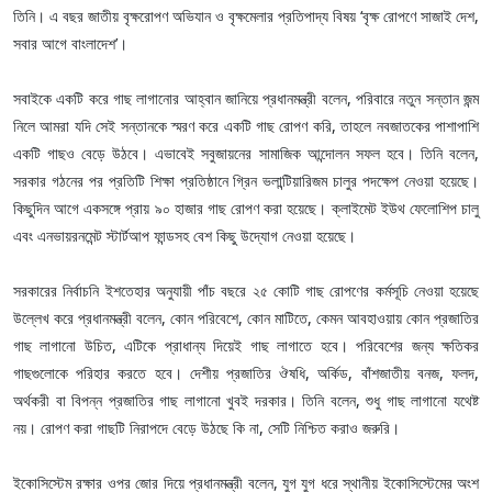
তিনি। এ বছর জাতীয় বৃক্ষরোপণ অভিযান ও বৃক্ষমেলার প্রতিপাদ্য বিষয় ‘বৃক্ষ রোপণে সাজাই দেশ,
সবার আগে বাংলাদেশ’।
সবাইকে একটি করে গাছ লাগানোর আহ্বান জানিয়ে প্রধানমন্ত্রী বলেন, পরিবারে নতুন সন্তান জন্ম
নিলে আমরা যদি সেই সন্তানকে স্মরণ করে একটি গাছ রোপণ করি, তাহলে নবজাতকের পাশাপাশি
একটি গাছও বেড়ে উঠবে। এভাবেই সবুজায়নের সামাজিক আন্দোলন সফল হবে। তিনি বলেন,
সরকার গঠনের পর প্রতিটি শিক্ষা প্রতিষ্ঠানে গ্রিন ভলান্টিয়ারিজম চালুর পদক্ষেপ নেওয়া হয়েছে।
কিছুদিন আগে একসঙ্গে প্রায় ৯০ হাজার গাছ রোপণ করা হয়েছে। ক্লাইমেট ইউথ ফেলোশিপ চালু
এবং এনভায়রনমেন্ট স্টার্টআপ ফান্ডসহ বেশ কিছু উদ্যোগ নেওয়া হয়েছে।
সরকারের নির্বাচনি ইশতেহার অনুযায়ী পাঁচ বছরে ২৫ কোটি গাছ রোপণের কর্মসূচি নেওয়া হয়েছে
উল্লেখ করে প্রধানমন্ত্রী বলেন, কোন পরিবেশে, কোন মাটিতে, কেমন আবহাওয়ায় কোন প্রজাতির
গাছ লাগানো উচিত, এটিকে প্রাধান্য দিয়েই গাছ লাগাতে হবে। পরিবেশের জন্য ক্ষতিকর
গাছগুলোকে পরিহার করতে হবে। দেশীয় প্রজাতির ঔষধি, অর্কিড, বাঁশজাতীয় বনজ, ফলদ,
অর্থকরী বা বিপন্ন প্রজাতির গাছ লাগানো খুবই দরকার। তিনি বলেন, শুধু গাছ লাগানো যথেষ্ট
নয়। রোপণ করা গাছটি নিরাপদে বেড়ে উঠছে কি না, সেটি নিশ্চিত করাও জরুরি।
ইকোসিস্টেম রক্ষার ওপর জোর দিয়ে প্রধানমন্ত্রী বলেন, যুগ যুগ ধরে স্থানীয় ইকোসিস্টেমের অংশ