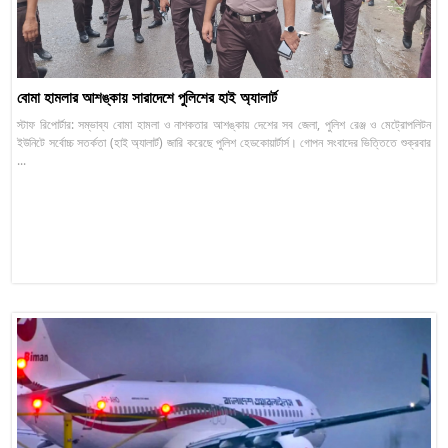
বোমা হামলার আশঙ্কায় সারাদেশে পুলিশের হাই অ্যালার্ট
স্টাফ রিপোর্টার: সম্ভাব্য বোমা হামলা ও নাশকতার আশঙ্কায় দেশের সব জেলা, পুলিশ রেঞ্জ ও মেট্রোপলিটন
ইউনিটে সর্বোচ্চ সতর্কতা (হাই অ্যালার্ট) জারি করেছে পুলিশ হেডকোয়ার্টার্স। গোপন সংবাদের ভিত্তিতে শুক্রবার
...