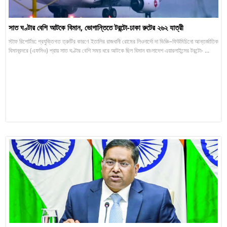
সাত ঘণ্টার বেশি আটকে বিমান, ভোগান্তিতে টরন্টো-ঢাকা রুটের ২৬২ যাত্রী
স্টাফ রিপোর্টার: প্রযুক্তিগত ত্রুটির কারণে ইতালির রাজধানী রোমের লিওনার্দো দা ভিঞ্চি–ফিউমিচিনো আন্তর্জাতিক
বিমানবন্দরে (এফসিও) প্রায় সাত ঘণ্টার বেশি সময় ধরে আটকে ছিল বিমান বাংলাদেশ এয়ারলাইন্সের টরন্টো- ...