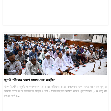
জুলাই শহীদদের স্মরণে সংসদে দোয়া মাহফিল
স্টাফ রিপোর্টার: জুলাই গণঅভ্যুত্থান-২০২৪-এর শহীদদের রুহের মাগফেরাত এবং আহতদের দ্রুত সুস্থতা
কামনায় জাতীয় সংসদ সচিবালয়ের উদ্যোগে দোয়া ও মিলাদ মাহফিল অনুষ্ঠিত হয়েছে।বৃহস্পতিবার (৬ আগস্ট) বাদ
জোহর জাতীয় ...