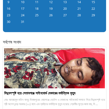
9
10
11
12
13
14
15
16
17
18
19
20
21
22
23
24
25
26
27
28
29
30
31
সর্বশেষ সংবাদ
বিদ্যুৎস্পৃষ্ট হয়ে সেতাবগঞ্জে সাইনবোর্ড মেকারের মর্মান্তিক মৃত্যু
মোঃ আহাছানুল মতিন নান্নু: দিনাজপুরের বোচাগঞ্জে হোটেল ও দোকানের সাইনবোর্ড লাগাতে গিয়ে বিদ্যুৎস্পৃষ্ট হয়ে
শ্রী অলেশ চন্দ্র সরকার (২০) নামে এক ব্যক্তির মর্মান্তিক মৃত্যু হয়েছে।স্থানীয় সূত্রে জানা যায়, নি ...