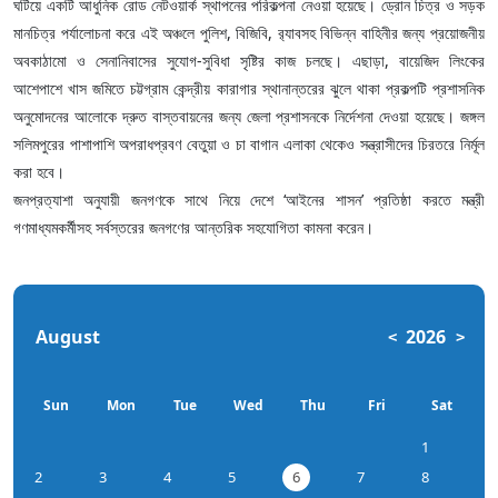
ঘটিয়ে একটি আধুনিক রোড নেটওয়ার্ক স্থাপনের পরিকল্পনা নেওয়া হয়েছে। ড্রোন চিত্র ও সড়ক
মানচিত্র পর্যালোচনা করে এই অঞ্চলে পুলিশ, বিজিবি, র‍্যাবসহ বিভিন্ন বাহিনীর জন্য প্রয়োজনীয়
অবকাঠামো ও সেনানিবাসের সুযোগ-সুবিধা সৃষ্টির কাজ চলছে। এছাড়া, বায়েজিদ লিংকের
আশেপাশে খাস জমিতে চট্টগ্রাম কেন্দ্রীয় কারাগার স্থানান্তরের ঝুলে থাকা প্রকল্পটি প্রশাসনিক
অনুমোদনের আলোকে দ্রুত বাস্তবায়নের জন্য জেলা প্রশাসনকে নির্দেশনা দেওয়া হয়েছে। জঙ্গল
সলিমপুরের পাশাপাশি অপরাধপ্রবণ বেতুয়া ও চা বাগান এলাকা থেকেও সন্ত্রাসীদের চিরতরে নির্মূল
করা হবে।
জনপ্রত্যাশা অনুযায়ী জনগণকে সাথে নিয়ে দেশে ‘আইনের শাসন’ প্রতিষ্ঠা করতে মন্ত্রী
গণমাধ্যমকর্মীসহ সর্বস্তরের জনগণের আন্তরিক সহযোগিতা কামনা করেন।
August
2026
<
>
Sun
Mon
Tue
Wed
Thu
Fri
Sat
1
2
3
4
5
6
7
8