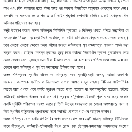
সন্ত্রাসী কর্মকাণ্ড লক্ষ্য করা যায়। কিছু ব্যবসায়ীর বাসভবনে অত্যাধুনিক অস্ত্রে সজ্জিত হয়ে গুলি
বর্ষণ এবং চাঁদা আদায়ের মতো ঘটনা ঘটার পর সরকার বিষয়টিকে অত্যন্ত গুরুত্বের সাথে নেয়।
অপরাধীদের অবদমন করতে গত ৯ মার্চ আইন-শৃঙ্খলা রক্ষাকারী বাহিনীর একটি সমন্বিত যৌথ
অভিযান পরিচালনা করা হয়।
মন্ত্রী উল্লেখ করেন, জঙ্গল সলিমপুরে সিসিটিভি ক্যামেরা ও বিভিন্ন পাহারা বসিয়ে সন্ত্রাসীরা যে
সমান্তরাল নিয়ন্ত্রণ ব্যবস্থা তৈরি করেছিল, তা যৌথ অভিযানের মাধ্যমে ভেঙে দেওয়া হয়েছে।
তবে কোনো কোনো ক্ষেত্রে তথ্য ফাঁসের কারণে অভিযানের মূল লক্ষ্যমাত্রা শতভাগ অর্জন করা
সম্ভব হয়নি। রাষ্ট্রের বিরুদ্ধে চ্যালেঞ্জ ছুড়ে দিয়ে র‍্যাবের নির্মাণাধীন ক্যাম্প বুলডোজার দিয়ে
ভেঙে ফেলার মতো দুঃসাহস সন্ত্রাসীরা কীভাবে পেল—তা কঠোরভাবে খতিয়ে দেখা হচ্ছে এবং এর
পেছনে থাকা ভূমিদস্যু ও মূল ইন্ধনদাতাদের চিহ্নিত করা হচ্ছে।
জঙ্গল সলিমপুরের স্থানীয় বাসিন্দাদের আশ্বস্ত করে স্বরাষ্ট্রমন্ত্রী বলেন, ‘আমরা জনগণের
সরকার। জনগণকে স্বস্তি ও নিরাপত্তা দেওয়া আমাদের মূল লক্ষ্য। বিভিন্ন পারিপার্শ্বিক
কারণে যারা এখানে এসে বসতি স্থাপন করতে বাধ্য হয়েছেন বা স্থানান্তরিত হয়েছেন, তাঁদের
কাউকেই আপাতত উচ্ছেদ করা হবে না। প্রকৃত বাসিন্দাদের টেকসই পুনর্বাসনের জন্য সরকার
একটি সুনির্দিষ্ট পরিকল্পনা গ্রহণ করবে।’ তিনি উচ্ছেদ সংক্রান্ত যে কোনো অপপ্রচারে কান না
দিয়ে স্থানীয় বাসিন্দাদের প্রশাসনের সাথে সরাসরি যোগাযোগ রাখার আহ্বান জানান।
জঙ্গল সলিমপুরে রোড নেটওয়ার্ক তৈরির ওপর গুরুত্বারোপ করে মন্ত্রী জানান, সলিমপুর ইউনিয়নের
সাথে সীতাকুণ্ড, ভাটিয়ারী-হাটহাজারী লিংক রোড এবং চট্টগ্রাম-কক্সবাজার মহাসড়কের সংযোগ