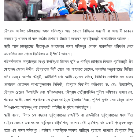
চট্টগ্রাম অফিস: চট্টগ্রামের জঙ্গল সলিমপুরে আর কোনো বিচ্ছিন্ন সন্ত্রাসী বা অপরাধী চক্রের
অভয়ারণ্য থাকবে না বলে কঠোর হুঁশিয়ারি উচ্চারণ করেছেন স্বরাষ্ট্রমন্ত্রী সালাহউদ্দিন আহমদ।
মন্ত্রী আজ চট্টগ্রামের সীতাকুণ্ড উপজেলার জঙ্গল সলিমপুর এলাকা সরেজমিনে পরিদর্শন শেষে
আয়োজিত এক প্রেস ব্রিফিংয়ে এ হুঁশিয়ারি জানান।
পরিদর্শনকালে অন্যান্যের মধ্যে উপস্থিত ছিলেন ভূমি ও পার্বত্য চট্টগ্রাম বিষয়ক প্রতিমন্ত্রী মীর
মোহাম্মদ হেলাল উদ্দীন, চট্টগ্রামের সিটি মেয়র ডাঃ শাহাদাত হোসেন, স্বরাষ্ট্র মন্ত্রণালয়ের সিনিয়র
সচিব মনজুর মোর্শেদ চৌধুরী, আইজিপি মোঃ আলী হোসেন ফকির, বিজিবির মহাপরিচালক মেজর
জেনারেল মোহাম্মদ আশরাফুজ্জামান সিদ্দিকী, চট্টগ্রাম বিভাগীয় কমিশনার ড. মোঃ জিয়াউদ্দীন,
চট্টগ্রাম রেঞ্জের ডিআইজি মোঃ মনিরুজ্জামান, চট্টগ্রাম মেট্রোপলিটন পুলিশ কমিশনার হাসান মো.
শওকত আলী, জেলা প্রশাসক মোহাম্মদ জাহিদুল ইসলাম মিঞা, পুলিশ সুপার মোঃ মাসুদ আলম
বিপিএম-সহ আইনশৃঙ্খলা রক্ষাকারী বাহিনীর ঊর্ধ্বতন কর্মকর্তাবৃন্দ।
মন্ত্রী বলেন, বিগত ১৭ বছরের দুর্বৃত্তায়নের রাজনীতি বা রাজনীতির দুর্বৃত্তায়নের মধ্য দিয়ে
রাষ্ট্রের ভেতরে এক ধরনের ‘দুর্বৃত্তের রাষ্ট্র’ গড়ে তোলার চেষ্টা হয়েছিল, যার একটি প্রত্যক্ষ নমুনা
হচ্ছে এই জঙ্গল সলিমপুর। বর্তমান গণতান্ত্রিক সরকার দায়িত্ব গ্রহণের পরপরই চট্টগ্রামে কিছু