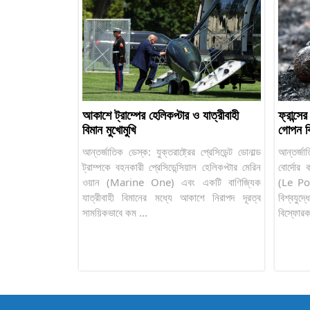
আকাশে ট্রাম্পের হেলিকপ্টার ও যাত্রীবাহী
ফ্রান্সে
বিমান মুখোমুখি
গোপন ব
আন্তর্জাতিক ডেস্ক: যুক্তরাষ্ট্রের প্রেসিডেন্ট ডোনাল্ড
আন্তর্জা
ট্রাম্পকে বহনকারী প্রেসিডেন্সিয়াল হেলিকপ্টার মেরিন
বোর্দোর 
ওয়ান (Marine One) এবং একটি বাণিজ্যিক
(Le Por
যাত্রীবাহী বিমানের মধ্যে আকাশে নিরাপদ দূরত্ব
বিশ্বযুদ
সাময়িকভাবে কম ...
বিস্ফোরক