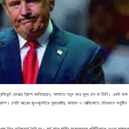
্রেসিডেন্ট ডোনাল্ড ট্রাম্প জানিয়েছেন, আপাতত নতুন করে যুদ্ধ চান না তিনি। একই সঙ্গে 
ম্প। চলতি বছরের জুন-জুলাইয়ে যুক্তরাষ্ট্র, কানাডা ও মেক্সিকোতে যৌথভাবে অনুষ্ঠিত
েলা নিয়ে অনিশ্চয়তা তৈরি হয়। মার্চ মাসে মার্কিন সংবাদমাধ্যম পলিটিকোকে দেওয়া সাক্ষাৎকা