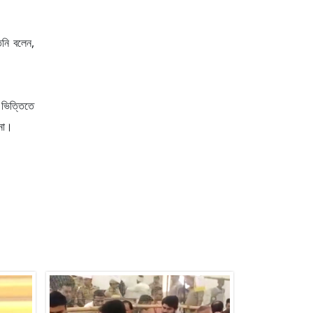
িনি বলেন,
স ভিত্তিতে
 না।