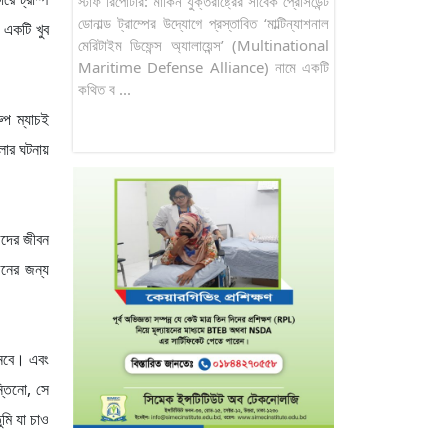
স্টাফ রিপোর্টার: মার্কিন যুক্তরাষ্ট্রের সাবেক প্রেসিডেন্ট
ডোনাল্ড ট্রাম্পের উদ্যোগে প্রস্তাবিত ‘মাল্টিন্যাশনাল
 একটি খুব
মেরিটাইম ডিফেন্স অ্যালায়েন্স’ (Multinational
Maritime Defense Alliance) নামে একটি
কথিত ব ...
ুপ ম্যাচই
মলার ঘটনায়
জেদের জীবন
জনের জন্য
নেবে। এবং
্তিনো, সে
মি যা চাও