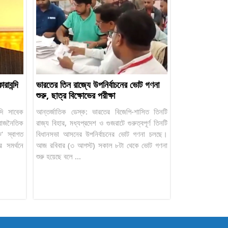
াবন্দি
ভারতের তিন রাজ্যে উপনির্বাচনের ভোট গণনা
শুরু, ছাত্র বিক্ষোভের পরীক্ষা
্দি সাবেক
আন্তর্জাতিক ডেস্ক: ভারতের বিজেপি-শাসিত তিনটি
 রাজনৈতিক
রাজ্য বিহার, মধ্যপ্রদেশ ও গুজরাটে গুরুত্বপূর্ণ তিনটি
’ স্বাগত
বিধানসভা আসনের উপনির্বাচনের ভোট গণনা চলছে।
র সমর্থনে
আজ রবিবার (৩ আগস্ট) সকাল ৮টা থেকে ভোট গণনা
শুরু হয়েছে বলে ...