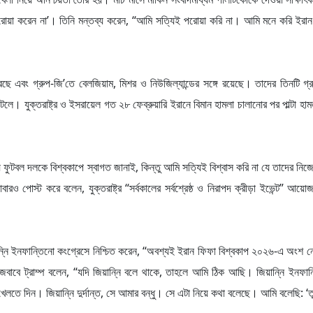
 পরোয়া করেন না’। তিনি মন্তব্য করেন, “আমি সত্যিই পরোয়া করি না। আমি মনে করি ইরান
রেছে এবং গ্রুপ-জি’তে বেলজিয়াম, মিশর ও নিউজিল্যান্ডের সঙ্গে রয়েছে। তাদের তিনটি গ্র
াটলে। যুক্তরাষ্ট্র ও ইসরায়েল গত ২৮ ফেব্রুয়ারি ইরানে বিমান হামলা চালানোর পর পাল্টা হা
ীয় ফুটবল দলকে বিশ্বকাপে স্বাগত জানাই, কিন্তু আমি সত্যিই বিশ্বাস করি না যে তাদের নি
 পোস্ট করে বলেন, যুক্তরাষ্ট্র “সর্বকালের সর্বশ্রেষ্ঠ ও নিরাপদ ক্রীড়া ইভেন্ট” আয়ো
য়ান্নি ইনফান্তিনো কংগ্রেসে নিশ্চিত করেন, “অবশ্যই ইরান ফিফা বিশ্বকাপ ২০২৬-এ অংশ 
র জবাবে ট্রাম্প বলেন, “যদি জিয়ান্নি বলে থাকে, তাহলে আমি ঠিক আছি। জিয়ান্নি ইনফান
 দিন। জিয়ান্নি দুর্দান্ত, সে আমার বন্ধু। সে এটা নিয়ে কথা বলেছে। আমি বলেছি: ‘তু