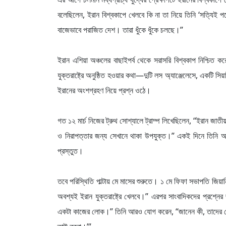
বলেছিলেন, ইরান বিশ্বকাপে খেলবে কি না তা নিয়ে তিনি ‘সত্যিই
বাজেভাবে পরাজিত দেশ। তারা ধুঁকে ধুঁকে চলছে।”
ইরান এশিয়া অঞ্চলের বাছাইপর্ব থেকে সরাসরি বিশ্বকাপ নিশ্চিত ক
যুক্তরাষ্ট্রে অনুষ্ঠিত হওয়ার কথা—দুটি লস অ্যাঞ্জেলেসে, একটি সিয়
ইরানের অংশগ্রহণ নিয়ে প্রশ্ন ওঠে।
গত ১২ মার্চ নিজের ট্রুথ সোশ্যালে ট্রাম্প লিখেছিলেন, “ইরান জাত
ও নিরাপত্তার জন্য সেখানে থাকা উপযুক্ত।” একই দিনে তিনি আবারও
প্রস্তুত।
তবে পরিস্থিতি পাল্টায় মে মাসের শুরুতে। ১ মে ফিফা সভাপতি জি
অবশ্যই ইরান যুক্তরাষ্ট্রে খেলবে।” এরপর সাংবাদিকদের প্রশ্নে
একটা কাজের লোক।” তিনি আরও যোগ করেন, “জানেন কী, তাদের খেলতে