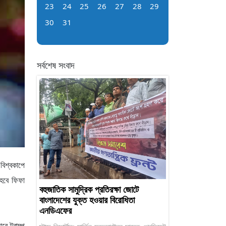
23
24
25
26
27
28
29
30
31
সর্বশেষ সংবাদ
বিশ্বকাপে
 হবে ফিফা
বহুজাতিক সামুদ্রিক প্রতিরক্ষা জোটে
বাংলাদেশের যুক্ত হওয়ার বিরোধিতা
এনডিএফের
রে ট্রাম্প