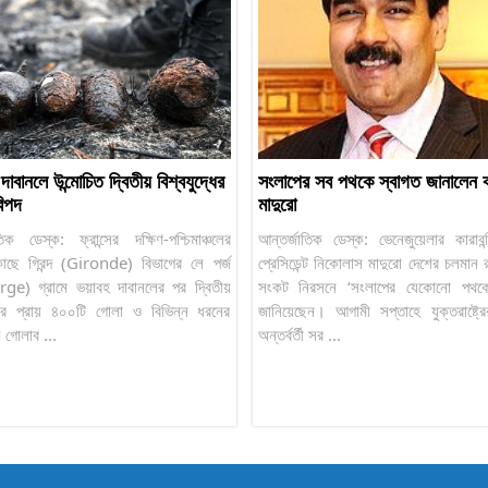
র দাবানলে উন্মোচিত দ্বিতীয় বিশ্বযুদ্ধের
সংলাপের সব পথকে স্বাগত জানালেন কার
িপদ
মাদুরো
তিক ডেস্ক: ফ্রান্সের দক্ষিণ-পশ্চিমাঞ্চলের
আন্তর্জাতিক ডেস্ক: ভেনেজুয়েলার কারাবন
কাছে গিরন্দ (Gironde) বিভাগের লে পর্জ
প্রেসিডেন্ট নিকোলাস মাদুরো দেশের চলমান
ge) গ্রামে ভয়াবহ দাবানলের পর দ্বিতীয়
সংকট নিরসনে ‘সংলাপের যেকোনো পথকে
্ধের প্রায় ৪০০টি গোলা ও বিভিন্ন ধরনের
জানিয়েছেন। আগামী সপ্তাহে যুক্তরাষ্ট্রে
 গোলাব ...
অন্তর্বর্তী সর ...