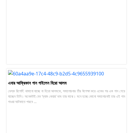
এবার আফ্রিকান গান গাইলেন হিরো আলম
ডেস্ক রিপাের্ট: থামানো যাচ্ছে না হিরো আলমকে, সমালোচনার তীর উপেক্ষা করে একের পর এক গান গেয়ে
যাচ্ছেন তিনি। অনেকটাই যেন ‘ড্যাম কেয়ার’ ভাব তার মাঝে। মনে হচ্ছে কোনো সমালোচনাই তার এই গান
গাওয়া আটকাতে পারবে ...