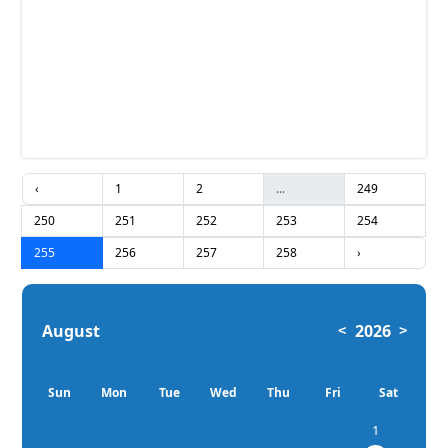
‹
1
2
...
249
250
251
252
253
254
255
256
257
258
›
August
2026
<
>
Sun
Mon
Tue
Wed
Thu
Fri
Sat
1