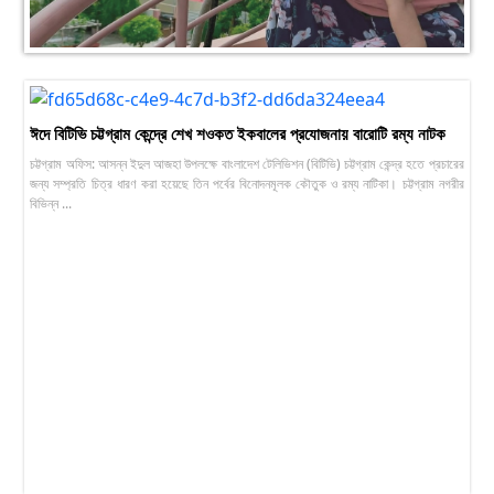
ঈদে বিটিভি চট্টগ্রাম কেন্দ্রে শেখ শওকত ইকবালের প্রযোজনায় বারোটি রম্য নাটক
চট্টগ্রাম অফিস: আসন্ন ইদুল আজহা উপলক্ষে বাংলাদেশ টেলিভিশন (বিটিভি) চট্টগ্রাম কেন্দ্র হতে প্রচারের
জন্য সম্প্রতি চিত্র ধারণ করা হয়েছে তিন পর্বের বিনোদনমূলক কৌতুক ও রম্য নাটিকা। চট্টগ্রাম নগরীর
বিভিন্ন ...