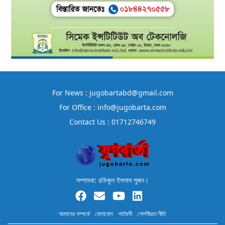
For News : jugobartabd@gmail.com
For Office : info@jugobarta.com
Contact Us : 01712746749
সম্পাদক: রফিকুল ইসলাম সুজন।
আমাদের সম্পর্কে
যোগাযোগ
শর্তাবলী
গোপনীয়তা নীতি