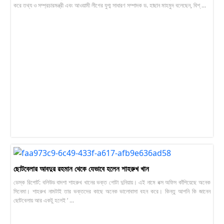
করে তথ্য ও সম্প্রচারমন্ত্রী এবং আওয়ামী লীগের যুগ্ম সাধারণ সম্পাদক ড. হাছান মাহমুদ বলেছেন, বিশ্ ...
ছোটবেলার আবদুর রহমান থেকে যেভাবে হলেন শাহরুখ খান
ডেস্ক রিপোর্ট: বলিউড বাদশা শাহরুখ খানের ভক্ত গোটা দুনিয়ায়। এই নামে বক্স অফিস কাঁপিয়েছে অনেক
সিনেমা। শাহরুখ নামটাই তার ভক্তদের কাছে অনেক ভালোবাসা বহন করে। কিন্তু আপনি কি জানেন
ছোটবেলায় আর একটু হলেই ‘ ...