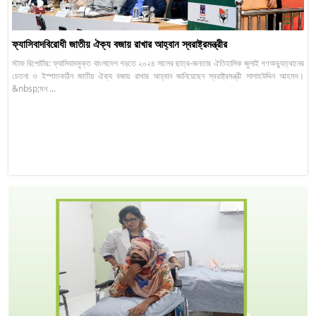
ফ্যাসিবাদবিরোধী জাতীয় ঐক্য বজায় রাখার আহ্বান স্বরাষ্ট্রমন্ত্রীর
স্টাফ রিপোর্টার: ফ্যাসিবাদমুক্ত বাংলাদেশ গড়তে ২০২৪ সালের ছাত্র-জনতার ঐতিহাসিক জুলাই গণঅভ্যুত্থানের
চেতনা ও ইস্পাতকঠিন জাতীয় ঐক্য বজায় রাখার আহ্বান জানিয়েছেন স্বরাষ্ট্রমন্ত্রী সালাহউদ্দিন আহমদ।
&nbsp;মন ...