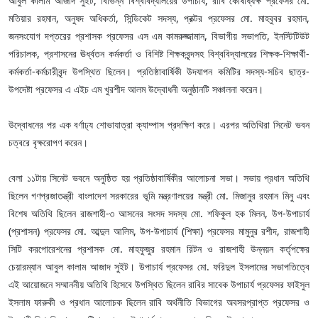
আবুল কালাম আজাদ সুইট, বিভিন্ন বিশ্ববিদ্যালয়ের উপাচার্য, রাবি কোষাধ্যক্ষ প্রফেসর মো.
মতিয়ার রহমান, অনুষদ অধিকর্তা, সিন্ডিকেট সদস্য, প্রক্টর প্রফেসর মো. মাহবুবর রহমান,
জনসংযোগ দপ্তরের প্রশাসক প্রফেসর এস এম কামরুজ্জামান, বিভাগীয় সভাপতি, ইনস্টিটিউট
পরিচালক, প্রশাসনের ঊর্ধ্বতন কর্মকর্তা ও বিশিষ্ট শিক্ষকবৃন্দসহ বিশ্ববিদ্যালয়ের শিক্ষক-শিক্ষার্থী-
কর্মকর্তা-কর্মচারীবৃন্দ উপস্থিত ছিলেন। প্রতিষ্ঠাবার্ষিকী উদযাপন কমিটির সদস্য-সচিব ছাত্র-
উপদেষ্টা প্রফেসর এ এইচ এম খুরশীদ আলম উদ্বোধনী অনুষ্ঠানটি সঞ্চালনা করেন।
উদ্বোধনের পর এক বর্ণাঢ্য শোভাযাত্রা ক্যাম্পাস প্রদক্ষিণ করে। এরপর অতিথিরা সিনেট ভবন
চত্বরে বৃক্ষরোপণ করেন।
বেলা ১১টায় সিনেট ভবনে অনুষ্ঠিত হয় প্রতিষ্ঠাবার্ষিকীর আলোচনা সভা। সভায় প্রধান অতিথি
ছিলেন গণপ্রজাতন্ত্রী বাংলাদেশ সরকারের ভূমি মন্ত্রণালয়ের মন্ত্রী মো. মিজানুর রহমান মিনু এবং
বিশেষ অতিথি ছিলেন রাজশাহী-৩ আসনের সংসদ সদস্য মো. শফিকুল হক মিলন, উপ-উপাচার্য
(প্রশাসন) প্রফেসর মো. আব্দুল আলিম, উপ-উপাচার্য (শিক্ষা) প্রফেসর মামুনুর রশীদ, রাজশাহী
সিটি করপোরেশনের প্রশাসক মো. মাহফুজুর রহমান রিটন ও রাজশাহী উন্নয়ন কর্তৃপক্ষের
চেয়ারম্যান আবুল কালাম আজাদ সুইট। উপাচার্য প্রফেসর মো. ফরিদুল ইসলামের সভাপতিত্বে
এই আয়োজনে সম্মাননীয় অতিথি হিসেবে উপস্থিত ছিলেন রাবির সাবেক উপাচার্য প্রফেসর ফাইসুল
ইসলাম ফারুকী ও প্রধান আলোচক ছিলেন রাবি অর্থনীতি বিভাগের অবসরপ্রাপ্ত প্রফেসর ও