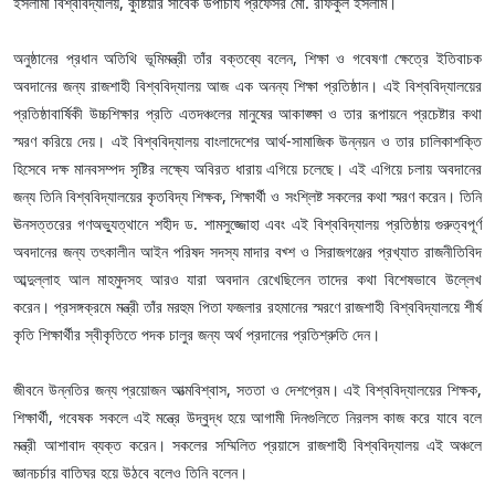
ইসলামী বিশ্ববিদ্যালয়, কুষ্টিয়ার সাবেক উপাচার্য প্রফেসর মো. রফিকুল ইসলাম।
অনুষ্ঠানের প্রধান অতিথি ভূমিমন্ত্রী তাঁর বক্তব্যে বলেন, শিক্ষা ও গবেষণা ক্ষেত্রে ইতিবাচক
অবদানের জন্য রাজশাহী বিশ্ববিদ্যালয় আজ এক অনন্য শিক্ষা প্রতিষ্ঠান। এই বিশ্ববিদ্যালয়ের
প্রতিষ্ঠাবার্ষিকী উচ্চশিক্ষার প্রতি এতদঞ্চলের মানুষের আকাঙ্ক্ষা ও তার রূপায়নে প্রচেষ্টার কথা
স্মরণ করিয়ে দেয়। এই বিশ্ববিদ্যালয় বাংলাদেশের আর্থ-সামাজিক উন্নয়ন ও তার চালিকাশক্তি
হিসেবে দক্ষ মানবসম্পদ সৃষ্টির লক্ষ্যে অবিরত ধারায় এগিয়ে চলেছে। এই এগিয়ে চলায় অবদানের
জন্য তিনি বিশ্ববিদ্যালয়ের কৃতবিদ্য শিক্ষক, শিক্ষার্থী ও সংশ্লিষ্ট সকলের কথা স্মরণ করেন। তিনি
ঊনসত্তরের গণঅভ্যুত্থানে শহীদ ড. শামসুজ্জোহা এবং এই বিশ্ববিদ্যালয় প্রতিষ্ঠায় গুরুত্বপূর্ণ
অবদানের জন্য তৎকালীন আইন পরিষদ সদস্য মাদার বখ্শ ও সিরাজগঞ্জের প্রখ্যাত রাজনীতিবিদ
আব্দুল্লাহ আল মাহমুদসহ আরও যারা অবদান রেখেছিলেন তাদের কথা বিশেষভাবে উল্লেখ
করেন। প্রসঙ্গক্রমে মন্ত্রী তাঁর মরহুম পিতা ফজলার রহমানের স্মরণে রাজশাহী বিশ্ববিদ্যালয়ে শীর্ষ
কৃতি শিক্ষার্থীর স্বীকৃতিতে পদক চালুর জন্য অর্থ প্রদানের প্রতিশ্রুতি দেন।
জীবনে উন্নতির জন্য প্রয়োজন আত্মবিশ্বাস, সততা ও দেশপ্রেম। এই বিশ্ববিদ্যালয়ের শিক্ষক,
শিক্ষার্থী, গবেষক সকলে এই মন্ত্রে উদ্বুদ্ধ হয়ে আগামী দিনগুলিতে নিরলস কাজ করে যাবে বলে
মন্ত্রী আশাবাদ ব্যক্ত করেন। সকলের সম্মিলিত প্রয়াসে রাজশাহী বিশ্ববিদ্যালয় এই অঞ্চলে
জ্ঞানচর্চার বাতিঘর হয়ে উঠবে বলেও তিনি বলেন।