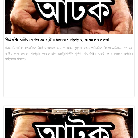
ডিএমপির অভিযানে গত ২৪ ঘণ্টায় ৪৬৬ জন গ্রেপ্তার, দায়ের ৫৭ মামলা
স্টাফ রিপোর্টার: রাজধানীতে নিয়মিত অপরাধ দমন ও আইন-শৃঙ্খলা রক্ষায় পরিচালিত বিশেষ অভিযানে গত ২৪
ঘণ্টায় ৪৬৬ জনকে গ্রেপ্তার করেছে ঢাকা মেট্রোপলিটন পুলিশ (ডিএমপি)। একই সময়ে বিভিন্ন অপরাধে
জড়িতদের বিরুদ্ধে ...