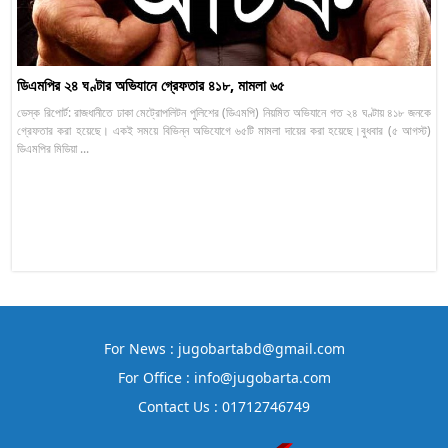
ডিএমপির ২৪ ঘণ্টার অভিযানে গ্রেফতার ৪১৮, মামলা ৬৫
ডেস্ক রিপোর্ট: রাজধানীতে ঢাকা মেট্রোপলিটন পুলিশের (ডিএমপি) নিয়মিত অভিযানে গত ২৪ ঘণ্টায় ৪১৮ জনকে
গ্রেফতার করা হয়েছে। একই সময়ে বিভিন্ন অভিযোগে ৬৫টি মামলা দায়ের করা হয়েছে।বুধবার (৫ আগস্ট)
ডিএমপির মিডিয়া ...
For News : jugobartabd@gmail.com
For Office : info@jugobarta.com
Contact Us : 01712746749