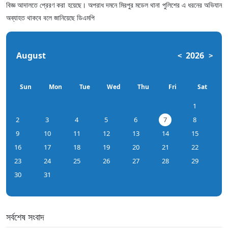
বিজ্ঞ আদালতে প্রেরণ করা হয়েছে। অপরাধ দমনে মিরপুর মডেল থানা পুলিশের এ ধরনের অভিযান
অব্যাহত থাকবে বলে জানিয়েছে ডিএমপি
August
2026
<
>
Sun
Mon
Tue
Wed
Thu
Fri
Sat
1
2
3
4
5
6
7
8
9
10
11
12
13
14
15
16
17
18
19
20
21
22
23
24
25
26
27
28
29
30
31
সর্বশেষ সংবাদ