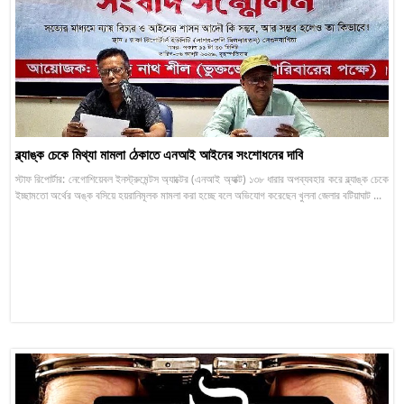
ব্ল্যাঙ্ক চেকে মিথ্যা মামলা ঠেকাতে এনআই আইনের সংশোধনের দাবি
স্টাফ রিপোর্টার: নেগোশিয়েবল ইনস্ট্রুমেন্টস অ্যাক্টের (এনআই অ্যাক্ট) ১৩৮ ধারার অপব্যবহার করে ব্ল্যাঙ্ক চেকে
ইচ্ছামতো অর্থের অঙ্ক বসিয়ে হয়রানিমূলক মামলা করা হচ্ছে বলে অভিযোগ করেছেন খুলনা জেলার বটিয়াঘাট ...