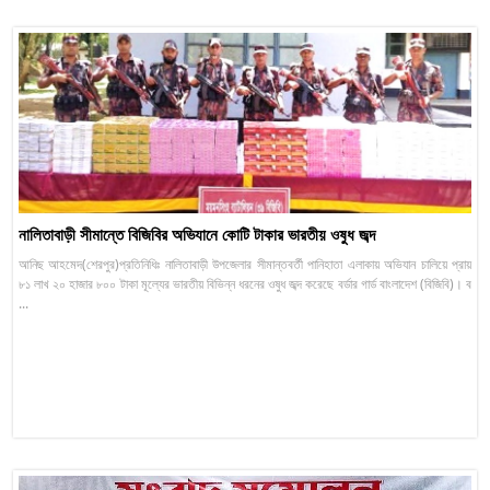
নালিতাবাড়ী সীমান্তে বিজিবির অভিযানে কোটি টাকার ভারতীয় ওষুধ জব্দ
আনিছ আহমেদ(শেরপুর)প্রতিনিধিঃ নালিতাবাড়ী উপজেলার সীমান্তবর্তী পানিহাতা এলাকায় অভিযান চালিয়ে প্রায়
৮১ লাখ ২০ হাজার ৮০০ টাকা মূল্যের ভারতীয় বিভিন্ন ধরনের ওষুধ জব্দ করেছে বর্ডার গার্ড বাংলাদেশ (বিজিবি)। ব
...