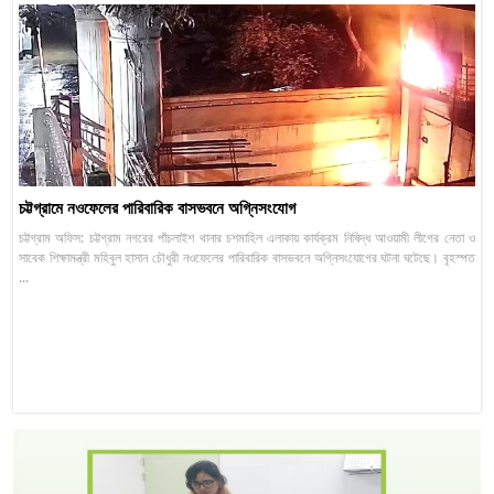
চট্টগ্রামে নওফেলের পারিবারিক বাসভবনে অগ্নিসংযোগ
চট্টগ্রাম অফিস: চট্টগ্রাম নগরের পাঁচলাইশ থানার চশমাহিল এলাকায় কার্যক্রম নিষিদ্ধ আওয়ামী লীগের নেতা ও
সাবেক শিক্ষামন্ত্রী মহিবুল হাসান চৌধুরী নওফেলের পারিবারিক বাসভবনে অগ্নিসংযোগের ঘটনা ঘটেছে। বৃহস্পত
...