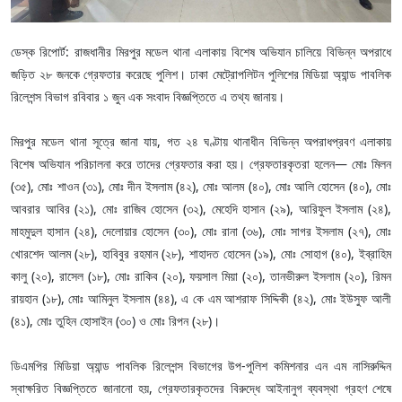
ডেস্ক রিপোর্ট: রাজধানীর মিরপুর মডেল থানা এলাকায় বিশেষ অভিযান চালিয়ে বিভিন্ন অপরাধে
জড়িত ২৮ জনকে গ্রেফতার করেছে পুলিশ। ঢাকা মেট্রোপলিটন পুলিশের মিডিয়া অ্যান্ড পাবলিক
রিলেশন্স বিভাগ রবিবার ১ জুন এক সংবাদ বিজ্ঞপ্তিতে এ তথ্য জানায়।
মিরপুর মডেল থানা সূত্রে জানা যায়, গত ২৪ ঘণ্টায় থানাধীন বিভিন্ন অপরাধপ্রবণ এলাকায়
বিশেষ অভিযান পরিচালনা করে তাদের গ্রেফতার করা হয়। গ্রেফতারকৃতরা হলেন— মোঃ মিলন
(৩৫), মোঃ শাওন (৩১), মোঃ দীন ইসলাম (৪২), মোঃ আলম (৪০), মোঃ আলি হোসেন (৪০), মোঃ
আবরার আবির (২১), মোঃ রাজিব হোসেন (৩২), মেহেদি হাসান (২৯), আরিফুল ইসলাম (২৪),
মাহমুদুল হাসান (২৪), দেলোয়ার হোসেন (৩০), মোঃ রানা (৩৬), মোঃ সাগর ইসলাম (২৭), মোঃ
খোরশেদ আলম (২৮), হাবিবুর রহমান (২৮), শাহাদত হোসেন (১৯), মোঃ সোহাগ (৪০), ইব্রাহিম
কালু (২০), রাসেল (১৮), মোঃ রাকিব (২০), ফয়সাল মিয়া (২০), তানভীরুল ইসলাম (২০), রিমন
রায়হান (১৮), মোঃ আমিনুল ইসলাম (৪৪), এ কে এম আশরাফ সিদ্দিকী (৪২), মোঃ ইউসুফ আলী
(৪১), মোঃ তুহিন হোসাইন (৩০) ও মোঃ রিপন (২৮)।
ডিএমপির মিডিয়া অ্যান্ড পাবলিক রিলেশন্স বিভাগের উপ-পুলিশ কমিশনার এন এম নাসিরুদ্দিন
স্বাক্ষরিত বিজ্ঞপ্তিতে জানানো হয়, গ্রেফতারকৃতদের বিরুদ্ধে আইনানুগ ব্যবস্থা গ্রহণ শেষে