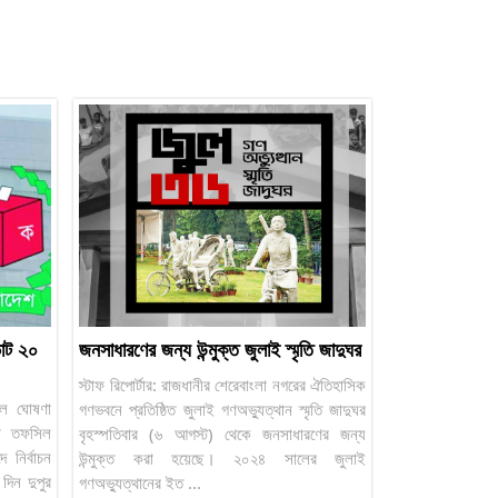
ভোট ২০
জনসাধারণের জন্য উন্মুক্ত জুলাই স্মৃতি জাদুঘর
স্টাফ রিপোর্টার: রাজধানীর শেরেবাংলা নগরের ঐতিহাসিক
ফসিল ঘোষণা
গণভবনে প্রতিষ্ঠিত জুলাই গণঅভ্যুত্থান স্মৃতি জাদুঘর
ত তফসিল
বৃহস্পতিবার (৬ আগস্ট) থেকে জনসাধারণের জন্য
 নির্বাচন
উন্মুক্ত করা হয়েছে। ২০২৪ সালের জুলাই
দিন দুপুর
গণঅভ্যুত্থানের ইত ...