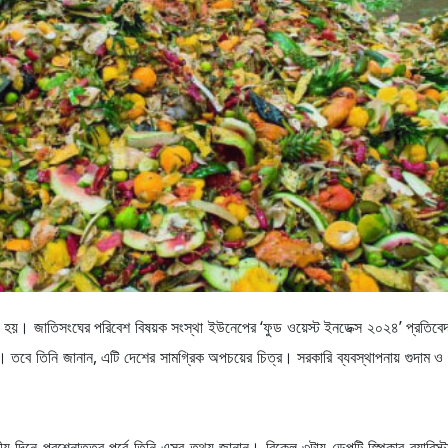
অপচয় হয়। জাতিসংঘের পরিবেশ বিষয়ক সংস্থা ইউনেপের ‘ফুড ওয়েস্ট ইনডেক্স ২০২৪’ প্রতিবে
ারী। তবে তিনি জানান, এটি দেশের সামগ্রিক অপচয়ের চিত্র। সরকারি ব্যবস্থাপনায় গুদাম 
দিনে প্রশ্নোত্তর পর্বে তিনি এসব তথ্য জানান। বিকেল ৩টায় ডেপুটি স্পিকার ব্যারিস্ট