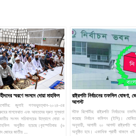
হীদদের স্মরণে সংসদে দোয়া মাহফিল
রাষ্ট্রপতি নির্বাচনের তফসিল ঘোষণা, 
আগস্ট
িপোর্টার: জুলাই গণঅভ্যুত্থান-২০২৪-এর
স্টাফ রিপোর্টার: রাষ্ট্রপতি নির্বাচনের ত
রুহের মাগফেরাত এবং আহতদের দ্রুত সুস্থতা
করেছে নির্বাচন কমিশন (ইসি)। ঘোষি
জাতীয় সংসদ সচিবালয়ের উদ্যোগে দোয়া ও
অনুযায়ী, আগামী ২০ আগস্ট রাষ্ট্রপতি পদে
াহফিল অনুষ্ঠিত হয়েছে।বৃহস্পতিবার (৬
অনুষ্ঠিত হবে। একাধিক প্রার্থী থাকলে ওই 
াদ জোহর জাতীয় ...