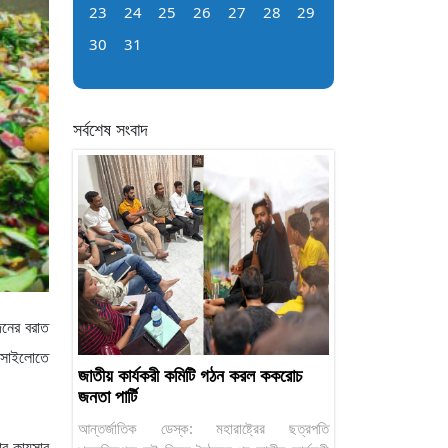
23
24
25
26
27
28
29
30
31
সর্বশেষ সংবাদ
দনের বরাত
ও সাইলোতে
জাতীয় কার্যকরী কমিটি গঠন করল ককরোচ
জনতা পার্টি
আন্তর্জাতিক ডেস্ক: মহারাষ্ট্রের ছত্রপতি
ার কায়সার