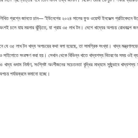
লিখিত প্রশ্নে জানতে চান— ‘ইউনেপের ২০২৪ সালের ফুড ওয়েস্ট ইনডেক্স প্রতিবেদনে উ
 অংশই চলে যায় ময়লার ঝুঁড়িতে, যা প্রায় ৩৫ লাখ টন। দেশে খাদ্যের অপচয় রোধকল্পে 
বেদনে যে ৩৫ লাখ টন খাদ্য অপচয়ের কথা বলা হয়েছে, তা সামগ্রিক সংখ্যা। খাদ্য মন্ত্রণাল
দাম ও সাইলোতে সংরক্ষণ করা হয়। সেখান থেকে বিভিন্ন খাতে খাদ্যশস্য বিতরণের সময় ওই ব্য
দ্য গুদাম নির্মাণ, সংশ্লিষ্ট অংশীজনের সচেতনতা বৃদ্ধির মাধ্যমে সুষ্ঠুভাবে খাদ্যশস্য
 অপচয় পর্যায়ক্রমে কমানো হচ্ছে।