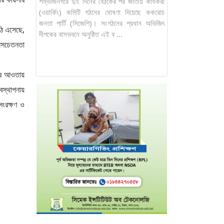
শম্ভজিনগরে দুই দিনের বৈঠকের পর জাতীয় কার্যকরী
(ওয়ার্কিং) কমিটি গঠনের ঘোষণা দিয়েছে ককরোচ
জনতা পার্টি (সিজেপি)। সংগঠনের প্রধান অভিজিৎ
ঠে এসেছে,
দীপকের বাসভবনে অনুষ্ঠিত এই ব ...
জনসচেতনতা
য়ের আওতায়
বস্থাপনায়
 সংরক্ষণ ও