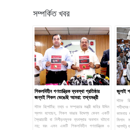
সম্পর্কিত খবর
শিকলবিহীন গণতান্ত্রিক ব্যবস্থা প্রতিষ্ঠার
জুলাই শ
জন্যই শিকল ভেঙেছি আমরা: তথ্যমন্ত্রী
স্টাফ র
স্টাফ রিপোর্টার: তথ্য ও সম্প্রচার মন্ত্রী জহির উদ্দিন
শহীদদের 
স্বপন বলেছেন, শিকল ভাঙার উদ্দেশ্য কেবল একটি
কামনায় 
স্বৈরাচারী বা নিপীড়নমূলক ব্যবস্থার অবসান ঘটানো
মিলাদ ম
নয়; বরং এমন একটি শিকলবিহীন গণতান্ত্রিক ও
আগস্ট) ব