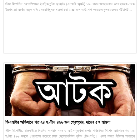
স্টাফ রিপোর্টার: নেগোশিয়েবল ইনস্ট্রুমেন্টস অ্যাক্টের (এনআই অ্যাক্ট) ১৩৮ ধারার অপব্যবহার করে ব্ল্যাঙ্ক চেকে
ইচ্ছামতো অর্থের অঙ্ক বসিয়ে হয়রানিমূলক মামলা করা হচ্ছে বলে অভিযোগ করেছেন খুলনা জেলার বটিয়াঘাট ...
ডিএমপির অভিযানে গত ২৪ ঘণ্টায় ৪৬৬ জন গ্রেপ্তার, দায়ের ৫৭ মামলা
স্টাফ রিপোর্টার: রাজধানীতে নিয়মিত অপরাধ দমন ও আইন-শৃঙ্খলা রক্ষায় পরিচালিত বিশেষ অভিযানে গত ২৪
ঘণ্টায় ৪৬৬ জনকে গ্রেপ্তার করেছে ঢাকা মেট্রোপলিটন পুলিশ (ডিএমপি)। একই সময়ে বিভিন্ন অপরাধে