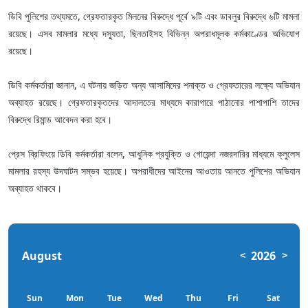
ডিবি পুলিশের তথ্যমতে, গ্রেফতারকৃত মিলনের বিরুদ্ধে পূর্বে ৯টি এবং ডাবলুর বিরুদ্ধে ৬টি মামলা
রয়েছে। এসব মামলার মধ্যে দস্যুতা, ছিনতাইসহ বিভিন্ন অপরাধমূলক কর্মকাণ্ডের অভিযোগ
রয়েছে।
ডিবি কর্মকর্তারা জানান, এ ঘটনায় জড়িত অন্য আসামিদের শনাক্ত ও গ্রেফতারের লক্ষ্যে অভিযান
অব্যাহত রয়েছে। গ্রেফতারকৃতদের আদালতের মাধ্যমে কারাগারে পাঠানোর পাশাপাশি তাদের
বিরুদ্ধে রিমান্ড আবেদন করা হবে।
প্রেস ব্রিফিংয়ে ডিবি কর্মকর্তারা বলেন, আধুনিক প্রযুক্তি ও গোয়েন্দা নজরদারির মাধ্যমে ক্লুলেস
মামলার রহস্য উদঘাটন সম্ভব হয়েছে। অপরাধীদের আইনের আওতায় আনতে পুলিশের অভিযান
অব্যাহত থাকবে।
August
2026
<
>
Sun
Mon
Tue
Wed
Thu
Fri
Sat