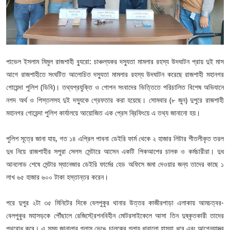
পাভেল ইসলাম মিমুল রাজশাহী ব্যুরো: চাঞ্চল্যকর দস্যুতা মামলার রহস্য উদঘাটন প্রায় দুই মাস
আগে রাজশাহীতে সংঘটিত আলোচিত দস্যুতা মামলার রহস্য উদঘাটন করেছে রাজশাহী মহানগর
গোয়েন্দা পুলিশ (ডিবি)। তথ্যপ্রযুক্তি ও গোপন সংবাদের ভিত্তিতে পরিচালিত বিশেষ অভিযানে
নগদ অর্থ ও পিস্তলসহ দুই দস্যুকে গ্রেফতার করা হয়েছে। সোমবার (৮ জুন) দুপুরে রাজশাহী
মহানগর গোয়েন্দা পুলিশ কার্যালয়ে আয়োজিত এক প্রেস ব্রিফিংয়ে এ তথ্য জানানো হয়।
পুলিশ সূত্রে জানা যায়, গত ১৪ এপ্রিল পাবনা ডেইরি ফার্ম থেকে ২ হাজার লিটার শীতলীকৃত তরল
দুধ নিয়ে রাজশাহীর সপুরা সেলস সেন্টারে আসেন একটি পিকআপের চালক ও কর্মচারীরা। দুধ
আনলোড শেষে সেন্টার ম্যানেজার ডেইরি ফার্মের হেড অফিসে জমা দেওয়ার জন্য তাদের কাছে ১
লাখ ৬৫ হাজার ৬০০ টাকা হস্তান্তর করেন।
পরে দুপুর ২টা ৩৫ মিনিটের দিকে বেলপুকুর থানার উত্তর কাজীরপাড়া এলাকায় আমচত্বর-
বেলপুকুর মহাসড়কে পৌঁছালে রেজিস্ট্রেশনবিহীন মোটরসাইকেলে আসা তিন দুষ্কৃতকারী তাদের
পথরোধ করে। এ সময় জানালার গ্লাস ভেঙে চালকের গলায় ধারালো হাসুয়া ধরে এবং আগ্নেয়াস্ত্র