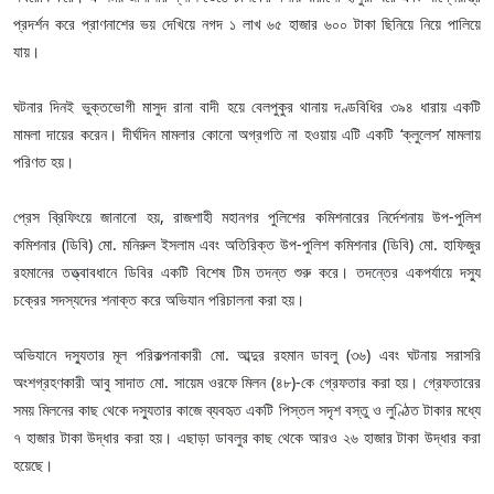
প্রদর্শন করে প্রাণনাশের ভয় দেখিয়ে নগদ ১ লাখ ৬৫ হাজার ৬০০ টাকা ছিনিয়ে নিয়ে পালিয়ে
যায়।
ঘটনার দিনই ভুক্তভোগী মাসুদ রানা বাদী হয়ে বেলপুকুর থানায় দণ্ডবিধির ৩৯৪ ধারায় একটি
মামলা দায়ের করেন। দীর্ঘদিন মামলার কোনো অগ্রগতি না হওয়ায় এটি একটি ‘ক্লুলেস’ মামলায়
পরিণত হয়।
প্রেস ব্রিফিংয়ে জানানো হয়, রাজশাহী মহানগর পুলিশের কমিশনারের নির্দেশনায় উপ-পুলিশ
কমিশনার (ডিবি) মো. মনিরুল ইসলাম এবং অতিরিক্ত উপ-পুলিশ কমিশনার (ডিবি) মো. হাফিজুর
রহমানের তত্ত্বাবধানে ডিবির একটি বিশেষ টিম তদন্ত শুরু করে। তদন্তের একপর্যায়ে দস্যু
চক্রের সদস্যদের শনাক্ত করে অভিযান পরিচালনা করা হয়।
অভিযানে দস্যুতার মূল পরিকল্পনাকারী মো. আব্দুর রহমান ডাবলু (৩৬) এবং ঘটনায় সরাসরি
অংশগ্রহণকারী আবু সাদাত মো. সায়েম ওরফে মিলন (৪৮)-কে গ্রেফতার করা হয়। গ্রেফতারের
সময় মিলনের কাছ থেকে দস্যুতার কাজে ব্যবহৃত একটি পিস্তল সদৃশ বস্তু ও লুণ্ঠিত টাকার মধ্যে
৭ হাজার টাকা উদ্ধার করা হয়। এছাড়া ডাবলুর কাছ থেকে আরও ২৬ হাজার টাকা উদ্ধার করা
হয়েছে।