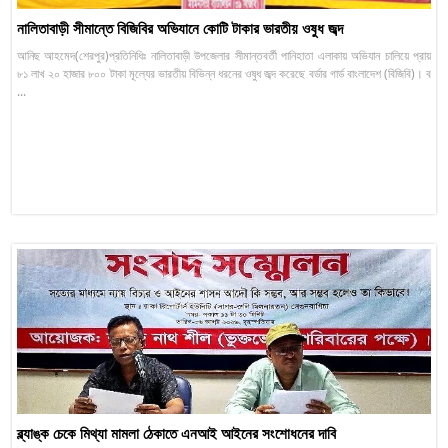
নালিতাবাড়ী সীমান্তে বিজিবির অভিযানে কোটি টাকার ভারতীয় ওষুধ জব্দ
আনিছ আহমেদ(শেরপুর)প্রতিনিধিঃ নালিতাবাড়ী উপজেলার সীমান্তবর্তী পানিহাতা এলাকায় অভিযান চালিয়ে প্রায়
৮১ লাখ ২০ হাজার ৮০০ টাকা মূল্যের ভারতীয় বিভিন্ন ধরনের ওষুধ জব্দ করেছে বর্ডার গার্ড বাংলাদেশ (বিজিবি)। ব
...
ব্ল্যাঙ্ক চেকে মিথ্যা মামলা ঠেকাতে এনআই আইনের সংশোধনের দাবি