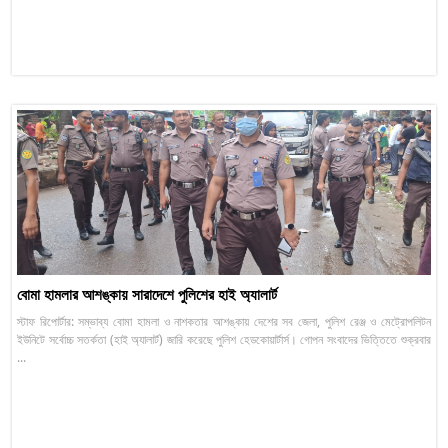
বোমা হামলার আশঙ্কায় সারাদেশে পুলিশের হাই অ্যালার্ট
স্টাফ রিপোর্টার: সম্ভাব্য বোমা হামলা ও নাশকতার আশঙ্কায় দেশের সব জেলা, পুলিশ রেঞ্জ ও মেট্রোপলিটন
ইউনিটে সর্বোচ্চ সতর্কতা (হাই অ্যালার্ট) জারি করেছে পুলিশ হেডকোয়ার্টার্স। গোপন সংবাদের ভিত্তিতে শুক্রবার
...