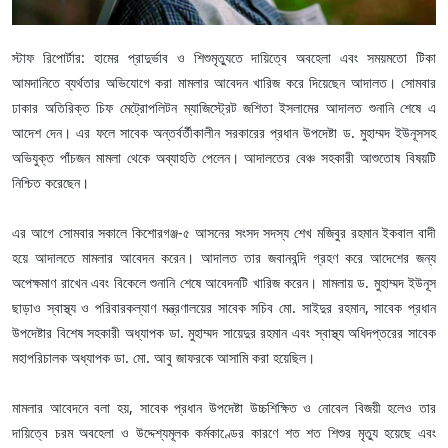
স্টাফ রিপোর্টার: হামের প্রাদুর্ভাব ও শিশুমৃত্যুতে দায়িত্বে অবহেলা এবং সময়মতো টিকা
আমদানিতে ব্যর্থতার অভিযোগে করা মামলার আবেদন খারিজ করে দিয়েছেন আদালত। সোমবার
ঢাকার অতিরিক্ত চিফ মেট্রোপলিটন ম্যাজিস্ট্রেট জশিতা ইসলামের আদালত শুনানি শেষে এ
আদেশ দেন। এর ফলে সাবেক অন্তর্বর্তীকালীন সরকারের প্রধান উপদেষ্টা ড. মুহাম্মদ ইউনূসসহ
অভিযুক্ত পাঁচজন মামলা থেকে অব্যাহতি পেলেন। আদালতের বেঞ্চ সহকারী আশুতোষ বিষয়টি
নিশ্চিত করেছেন।
এর আগে সোমবার সকালে কিশোরগঞ্জ-৫ আসনের সংসদ সদস্য শেখ মজিবুর রহমান ইকবাল বাদী
হয়ে আদালতে মামলার আবেদন করেন। আদালত তার জবানবন্দি গ্রহণ করে আদেশের জন্য
অপেক্ষমাণ রাখেন এবং বিকেলে শুনানি শেষে আবেদনটি খারিজ করেন। মামলায় ড. মুহাম্মদ ইউনূস
ছাড়াও স্বাস্থ্য ও পরিবারকল্যাণ মন্ত্রণালয়ের সাবেক সচিব মো. সাইদুর রহমান, সাবেক প্রধান
উপদেষ্টার বিশেষ সহকারী অধ্যাপক ডা. মুহাম্মদ সায়েদুর রহমান এবং স্বাস্থ্য অধিদপ্তরের সাবেক
মহাপরিচালক অধ্যাপক ডা. মো. আবু জাফরকে আসামি করা হয়েছিল।
মামলার আবেদনে বলা হয়, সাবেক প্রধান উপদেষ্টা উচ্চশিক্ষিত ও নোবেল বিজয়ী হলেও তার
দায়িত্বে চরম অবহেলা ও উদ্দেশ্যমূলক কর্মকাণ্ডের কারণে শত শত শিশুর মৃত্যু হয়েছে এবং