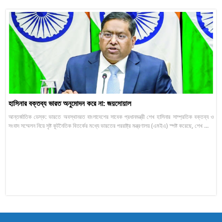
হাসিনার বক্তব্য ভারত অনুমোদন করে না: জয়সোয়াল
আন্তর্জাতিক ডেস্ক: ভারতে অবস্থানরত বাংলাদেশের সাবেক প্রধানমন্ত্রী শেখ হাসিনার সাম্প্রতিক বক্তব্য ও
সংবাদ সম্মেলন নিয়ে সৃষ্ট কূটনৈতিক বিতর্কের মধ্যে ভারতের পররাষ্ট্র মন্ত্রণালয় (এমইএ) স্পষ্ট করেছে, শেখ ...