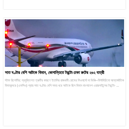
সাত ঘণ্টার বেশি আটকে বিমান, ভোগান্তিতে টরন্টো-ঢাকা রুটের ২৬২ যাত্রী
স্টাফ রিপোর্টার: প্রযুক্তিগত ত্রুটির কারণে ইতালির রাজধানী রোমের লিওনার্দো দা ভিঞ্চি–ফিউমিচিনো আন্তর্জাতিক
বিমানবন্দরে (এফসিও) প্রায় সাত ঘণ্টার বেশি সময় ধরে আটকে ছিল বিমান বাংলাদেশ এয়ারলাইন্সের টরন্টো- ...