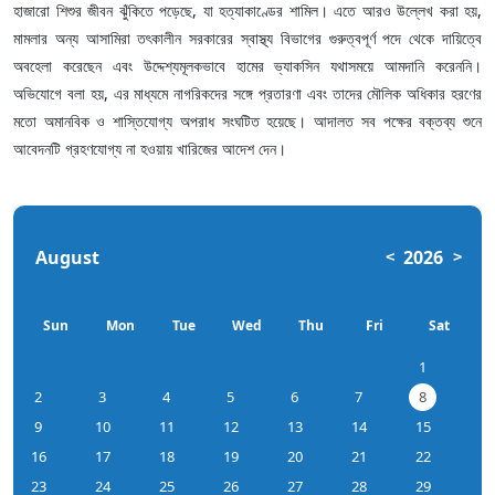
হাজারো শিশুর জীবন ঝুঁকিতে পড়েছে, যা হত্যাকাণ্ডের শামিল। এতে আরও উল্লেখ করা হয়,
মামলার অন্য আসামিরা তৎকালীন সরকারের স্বাস্থ্য বিভাগের গুরুত্বপূর্ণ পদে থেকে দায়িত্বে
অবহেলা করেছেন এবং উদ্দেশ্যমূলকভাবে হামের ভ্যাকসিন যথাসময়ে আমদানি করেননি।
অভিযোগে বলা হয়, এর মাধ্যমে নাগরিকদের সঙ্গে প্রতারণা এবং তাদের মৌলিক অধিকার হরণের
মতো অমানবিক ও শাস্তিযোগ্য অপরাধ সংঘটিত হয়েছে। আদালত সব পক্ষের বক্তব্য শুনে
আবেদনটি গ্রহণযোগ্য না হওয়ায় খারিজের আদেশ দেন।
August
2026
<
>
Sun
Mon
Tue
Wed
Thu
Fri
Sat
1
2
3
4
5
6
7
8
9
10
11
12
13
14
15
16
17
18
19
20
21
22
23
24
25
26
27
28
29