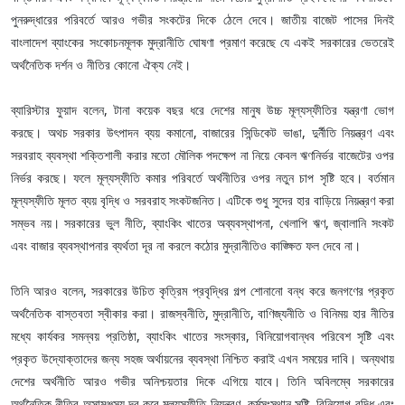
পুনরুদ্ধারের পরিবর্তে আরও গভীর সংকটের দিকে ঠেলে দেবে। জাতীয় বাজেট পাসের দিনই
বাংলাদেশ ব্যাংকের সংকোচনমূলক মুদ্রানীতি ঘোষণা প্রমাণ করেছে যে একই সরকারের ভেতরেই
অর্থনৈতিক দর্শন ও নীতির কোনো ঐক্য নেই।
ব্যারিস্টার ফুয়াদ বলেন, টানা কয়েক বছর ধরে দেশের মানুষ উচ্চ মূল্যস্ফীতির যন্ত্রণা ভোগ
করছে। অথচ সরকার উৎপাদন ব্যয় কমানো, বাজারের সিন্ডিকেট ভাঙা, দুর্নীতি নিয়ন্ত্রণ এবং
সরবরাহ ব্যবস্থা শক্তিশালী করার মতো মৌলিক পদক্ষেপ না নিয়ে কেবল ঋণনির্ভর বাজেটের ওপর
নির্ভর করছে। ফলে মূল্যস্ফীতি কমার পরিবর্তে অর্থনীতির ওপর নতুন চাপ সৃষ্টি হবে। বর্তমান
মূল্যস্ফীতি মূলত ব্যয় বৃদ্ধি ও সরবরাহ সংকটজনিত। এটিকে শুধু সুদের হার বাড়িয়ে নিয়ন্ত্রণ করা
সম্ভব নয়। সরকারের ভুল নীতি, ব্যাংকিং খাতের অব্যবস্থাপনা, খেলাপি ঋণ, জ্বালানি সংকট
এবং বাজার ব্যবস্থাপনার ব্যর্থতা দূর না করলে কঠোর মুদ্রানীতিও কাঙ্ক্ষিত ফল দেবে না।
তিনি আরও বলেন, সরকারের উচিত কৃত্রিম প্রবৃদ্ধির গল্প শোনানো বন্ধ করে জনগণের প্রকৃত
অর্থনৈতিক বাস্তবতা স্বীকার করা। রাজস্বনীতি, মুদ্রানীতি, বাণিজ্যনীতি ও বিনিময় হার নীতির
মধ্যে কার্যকর সমন্বয় প্রতিষ্ঠা, ব্যাংকিং খাতের সংস্কার, বিনিয়োগবান্ধব পরিবেশ সৃষ্টি এবং
প্রকৃত উদ্যোক্তাদের জন্য সহজ অর্থায়নের ব্যবস্থা নিশ্চিত করাই এখন সময়ের দাবি। অন্যথায়
দেশের অর্থনীতি আরও গভীর অনিশ্চয়তার দিকে এগিয়ে যাবে। তিনি অবিলম্বে সরকারের
অর্থনৈতিক নীতির অসামঞ্জস্য দূর করে মূল্যস্ফীতি নিয়ন্ত্রণ, কর্মসংস্থান সৃষ্টি, বিনিয়োগ বৃদ্ধি এবং