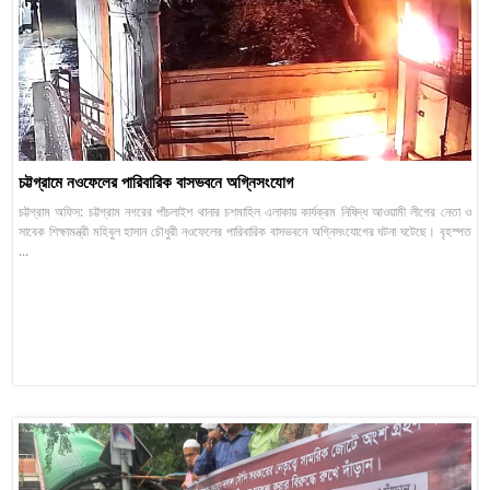
চট্টগ্রামে নওফেলের পারিবারিক বাসভবনে অগ্নিসংযোগ
চট্টগ্রাম অফিস: চট্টগ্রাম নগরের পাঁচলাইশ থানার চশমাহিল এলাকায় কার্যক্রম নিষিদ্ধ আওয়ামী লীগের নেতা ও
সাবেক শিক্ষামন্ত্রী মহিবুল হাসান চৌধুরী নওফেলের পারিবারিক বাসভবনে অগ্নিসংযোগের ঘটনা ঘটেছে। বৃহস্পত
...