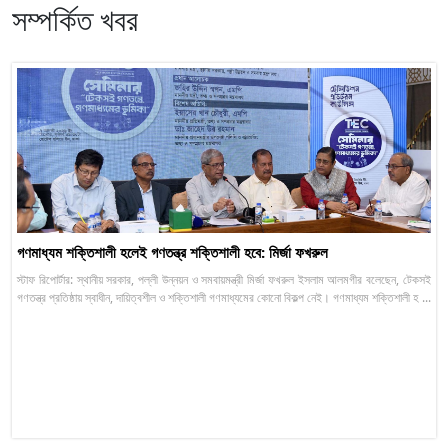
সম্পর্কিত খবর
গণমাধ্যম শক্তিশালী হলেই গণতন্ত্র শক্তিশালী হবে: মির্জা ফখরুল
স্টাফ রিপোর্টার: স্থানীয় সরকার, পল্লী উন্নয়ন ও সমবায়মন্ত্রী মির্জা ফখরুল ইসলাম আলমগীর বলেছেন, টেকসই
গণতন্ত্র প্রতিষ্ঠায় স্বাধীন, দায়িত্বশীল ও শক্তিশালী গণমাধ্যমের কোনো বিকল্প নেই। গণমাধ্যম শক্তিশালী হ ...