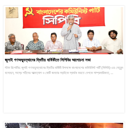
জুলাই গণঅভ্যুত্থানের দ্বিতীয় বার্ষিকীতে সিপিবির আলোচনা সভা
স্টাফ রিপোর্টার: জুলাই গণঅভ্যুত্থানের দ্বিতীয় বার্ষিকী উপলক্ষে বাংলাদেশের কমিউনিস্ট পার্টি (সিপিবি)-এর নেতৃবৃন্দ
বলেছেন, সহস্র শহীদের আত্মত্যাগ ও কোটি জনতার লড়াইকে স্বার্থক করতে দেশকে সাম্প্রদায়িকতা, ...