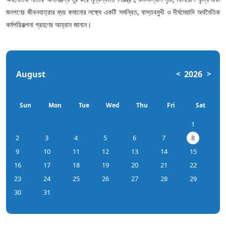
জনগণের জীবনযাত্রার ব্যয় কমানোর লক্ষ্যে একটি সমন্বিত, বাস্তবমুখী ও দীর্ঘমেয়াদি অর্থনৈতিক
কর্মপরিকল্পনা গ্রহণের আহ্বান জানান।
August
2026
<
>
Sun
Mon
Tue
Wed
Thu
Fri
Sat
1
2
3
4
5
6
7
8
9
10
11
12
13
14
15
16
17
18
19
20
21
22
23
24
25
26
27
28
29
30
31