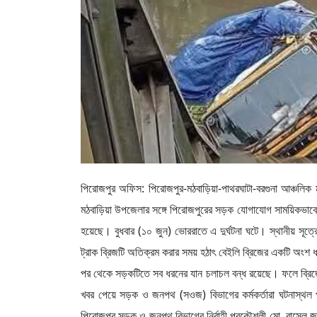
পিরোজপুর অফিস: পিরোজপুর-মঠবাড়িয়া-পাথরঘাটা-বরগুনা আঞ্চলিক
মঠবাড়িয়া উপজেলার সঙ্গে পিরোজপুরের সড়ক যোগাযোগ সাময়িকভাবে
হয়েছে। বুধবার (১০ জুন) ভোররাতে এ দুর্ঘটনা ঘটে। স্থানীয় সূত্র
ট্রাক ব্রিজটি অতিক্রম করার সময় হঠাৎ বেইলি ব্রিজের একটি অংশ ধ
পর থেকে সড়কটিতে সব ধরনের যান চলাচল বন্ধ রয়েছে। ফলে ব্রিজ
খবর পেয়ে সড়ক ও জনপথ (সওজ) বিভাগের কর্মকর্তারা ঘটনাস্থল পর
পিরোজপুর সড়ক ও জনপথ বিভাগের নির্বাহী প্রকৌশলী মো. রাসেল জানা