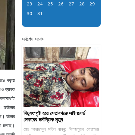
23
24
25
26
27
28
29
30
31
সর্বশেষ সংবাদ
ঙে পড়ায়
গও ব্যাহত
চামালবোঝাই
দুর্ঘটনার
বিদ্যুৎস্পৃষ্ট হয়ে সেতাবগঞ্জে সাইনবোর্ড
ছে। ঘটনার
মেকারের মর্মান্তিক মৃত্যু
্টা চলছে।
মোঃ আহাছানুল মতিন নান্নু: দিনাজপুরের বোচাগঞ্জে
 এবং জরুরি