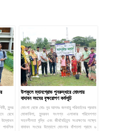
ির
উপকূলে ম্যানগ্রোভ পুনরুদ্ধারে মোংলায়
বাদাবন সংঘের বৃক্ষরোপণ কর্মসূচি
ী, সুন্দর
মোংলা থেকে মোঃ নূর আলমঃ জলবায়ু পরিবর্তনের প্রভাব
নে রেখে
মোকাবিলা, সুন্দরবন সংলগ্ন এলাকার পরিবেশগত
র উদ্বোধন
সহনশীলতা বৃদ্ধি এবং জীববৈচিত্র্য সংরক্ষণের লক্ষ্যে
ঠন পাবলিক
বাদাবন সংঘের উদ্যোগে মোংলার বাঁশতলা গ্রামে ৬