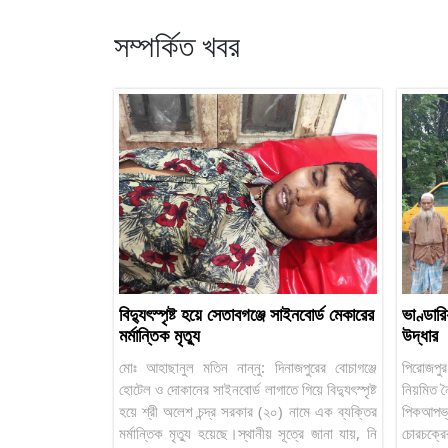
সম্পর্কিত খবর
বিদ্যুৎস্পৃষ্ট হয়ে সেতাবগঞ্জে সাইনবোর্ড মেকারের
ভাণ্ডার
মর্মান্তিক মৃত্যু
উদ্ধার
মোঃ আহাছানুল মতিন নান্নু: দিনাজপুরের বোচাগঞ্জে
পিরোজপুর
হোটেল ও দোকানের সাইনবোর্ড লাগাতে গিয়ে বিদ্যুৎস্পৃষ্ট
নিয়মিত 
হয়ে শ্রী অলেশ চন্দ্র সরকার (২০) নামে এক ব্যক্তির
পিকআপভ
মর্মান্তিক মৃত্যু হয়েছে।স্থানীয় সূত্রে জানা যায়, নি
চোরচক্র