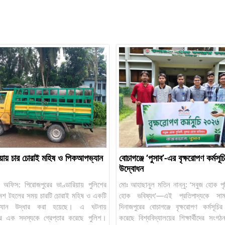
িয়ায় চার চোরাই মহিষ ও পিকআপভ্যান
বোচাগঞ্জে ‘পুসাব’-এর বৃক্ষরোপণ কর্মসূচ
উদ্বোধন
 অফিস: পিরোজপুরের ভাণ্ডারিয়ায় পুলিশের
মোঃ আহাছানুল মতিন নান্নু: ‘সবুজ হোক পৃথিব
নৈশ টহলের সময় চারটি চোরাই মহিষ ও একটি
হোক ভবিষ্যৎ’—এই প্রতিপাদ্যকে সাম
্যান উদ্ধার করা হয়েছে। এ ঘটনায়
দিনাজপুরের বোচাগঞ্জে বৃক্ষরোপণ কর্মসূচি
ের এক সদস্যকে গ্রেপ্তার করেছে পুলিশ।
করেছে বিশ্ববিদ্যালয়ের শিক্ষার্থীদের সংগ