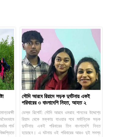
টা
সৌদি আরবে রিয়াদে সড়ক দুর্ঘটনায় একই
পরিবারের ৩ বাংলাদেশি নিহত, আহত ২
মান্তরক্ষী
ডেস্ক রিপোর্ট: সৌদি আরবে ওমরাহ পালনের উদ্দেশ্যে
বৈধভাবে
রিয়াদ থেকে মক্কায় যাওয়ার পথে মর্মান্তিক সড়ক
্ডার গার্ড
দুর্ঘটনায় একই পরিবারের তিন বাংলাদেশি নিহত
জ্ঞপ্তিতে
হয়েছেন। এ ঘটনায় ওই পরিবারের আরও দুই সদস্য