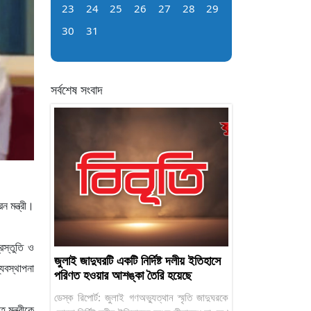
23
24
25
26
27
28
29
30
31
সর্বশেষ সংবাদ
 মন্ত্রী।
স্তুতি ও
জুলাই জাদুঘরটি একটি নির্দিষ্ট দলীয় ইতিহাসে
যবস্থাপনা
পরিণত হওয়ার আশঙ্কা তৈরি হয়েছে
ডেস্ক রিপোর্ট: জুলাই গণঅভ্যুত্থান স্মৃতি জাদুঘরকে
 মন্ত্রীকে