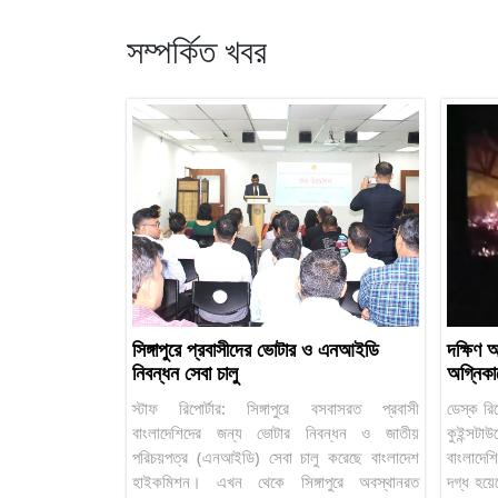
সম্পর্কিত খবর
সিঙ্গাপুরে প্রবাসীদের ভোটার ও এনআইডি
দক্ষিণ 
নিবন্ধন সেবা চালু
অগ্নিকাণ
স্টাফ রিপোর্টার: সিঙ্গাপুরে বসবাসরত প্রবাসী
ডেস্ক রিপ
বাংলাদেশিদের জন্য ভোটার নিবন্ধন ও জাতীয়
কুইন্সট
পরিচয়পত্র (এনআইডি) সেবা চালু করেছে বাংলাদেশ
বাংলাদে
হাইকমিশন। এখন থেকে সিঙ্গাপুরে অবস্থানরত
দগ্ধ হয়