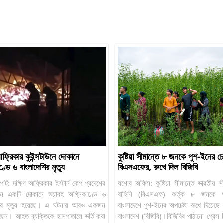
আফ্রিকার কুইন্সটাউনে দোকানে
কুষ্টিয়া সীমান্তে ৮ জনকে পুশ-ইনের চেষ্
্ডে ৬ বাংলাদেশির মৃত্যু
বিএসএফের, রুখে দিল বিজিবি
োর্ট: দক্ষিণ আফ্রিকার ইস্টার্ন কেপ প্রদেশের
যশোর অফিস: কুষ্টিয়া সীমান্তে ভারতীয় সী
াউনে একটি দোকানে ভয়াবহ অগ্নিকাণ্ডে ৬
বাহিনী (বিএসএফ) কর্তৃক ৮ জনকে অ
শির মৃত্যু হয়েছে। এ ঘটনায় আরও একজন
বাংলাদেশে পুশ-ইনের অপচেষ্টা রুখে দিয়েছে বর
েছেন। আহত ব্যক্তিকে হাসপাতালে ভর্তি করা
বাংলাদেশ (বিজিবি)।বিজিবির পাঠানো প্রেস বি