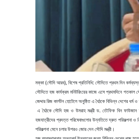
মক্কা (সৌদি আরব), বিশেষ প্রতিনিধি: সৌদিতে প্রথম দিন কর্মব্যস
সৌদিতে হজ কার্যক্রম মনিটরিংয়ের কাজে এসে প্রথমদিনে গতকাল সৌদি
জেদ্দার রিজ কার্লটন হোটেলে অনুষ্ঠিত এ বৈঠকে বিভিন্ন দেশের ধর্ম
এ বৈঠকে সৌদি হজ ও উমরাহ মন্ত্রী ড. তৌফিক বিন ফাউজান আ
হজযাত্রীদের প্রদত্ত পরিষেবাগুলোর উন্নতিতে দ্রুত পরিকল্পনা 
পরিকল্পনা মেনে চলার উপরও জোর দেন সৌদি মন্ত্রী।
হজ ব্যবস্থাপনার অভূতপূর্ব উন্নয়নের জন্য বিভিন্ন দেশের পক্ষ হতে