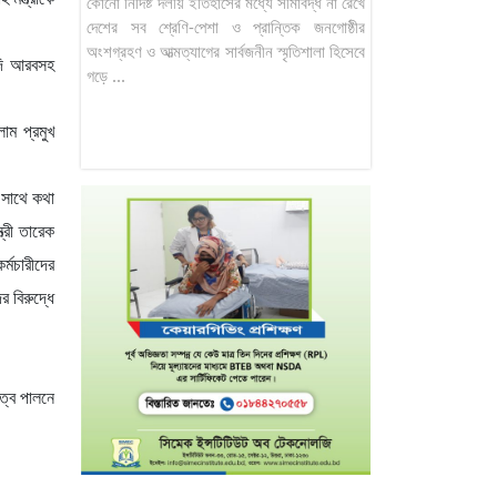
কোনো নির্দিষ্ট দলীয় ইতিহাসের মধ্যে সীমাবদ্ধ না রেখে
দেশের সব শ্রেণি-পেশা ও প্রান্তিক জনগোষ্ঠীর
অংশগ্রহণ ও আত্মত্যাগের সার্বজনীন স্মৃতিশালা হিসেবে
ৌদি আরবসহ
গড়ে ...
াম প্রমুখ
র সাথে কথা
ত্রী তারেক
র্মচারীদের
 বিরুদ্ধে
িত্ব পালনে