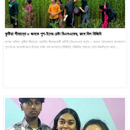
কুষ্টিয়া সীমান্তে ৮ জনকে পুশ-ইনের চেষ্টা বিএসএফের, রুখে দিল বিজিবি
যশোর অফিস: কুষ্টিয়া সীমান্তে ভারতীয় সীমান্তরক্ষী বাহিনী (বিএসএফ) কর্তৃক ৮ জনকে অবৈধভাবে বাংলাদেশে
পুশ-ইনের অপচেষ্টা রুখে দিয়েছে বর্ডার গার্ড বাংলাদেশ (বিজিবি)।বিজিবির পাঠানো প্রেস বিজ্ঞপ্তিতে জানা ...