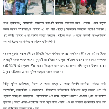
বিশষ প্রতিনিধি, নয়াদিল্লী: ভারতের রাজধানী দিল্লির মালভিয়া নগর এলাকার একটি বহুতল
ভবনে ভয়াবহ অগ্নিকাণ্ডে অন্তত ২১ জন মারা গেছেন। নিহতদের অনেকেই বিদেশি নাগরিক।
এই ঘটনায় অন্তত ৫ বাংলাদেশি আহত হয়েছেন। তাদের মধ্যে ৩ জনের অবস্থা আশঙ্কাজনক
বলে জানিয়েছে নয়াদিল্লির বাংলাদেশ হাইকমিশন।
গতকাল বুধবার সকাল ৮টা ৫০ মিনিটের দিকে মালভিয়া নগরের ‘ফ্লারিশ স্টে’ নামের ওই হোটেলের
বেসমেন্টে প্রথম আগুন লাগে। মুহূর্তেই তা ছড়িয়ে পড়ে পুরো পাঁচতলা ভবনে। খবর পেয়ে দমকলের
১০টি ইউনিট ঘটনাস্থলে পৌঁছে আগুন নিয়ন্ত্রণে আনে এবং ৪০ জনের বেশি মানুষকে উদ্ধার করে।
উদ্ধার অভিযানে ১০ জন পুলিশ সদস্যও আহত হয়েছেন।
দিল্লি পুলিশ জানিয়েছে, নিহত ২১ জনের মধ্যে ১৮ জনই বিদেশি নাগরিক। তাঁদের বাড়ি
নাইজেরিয়া, লাইবেরিয়া ও বাংলাদেশে। নিহতদের বেশিরভাগই চিকিৎসার জন্য ভারতে এসে ওই
হোটেলে অবস্থান করছিলেন। হোটেলটিতে ৬টি ঘরের অনুমতি থাকলেও সেখানে ২৫টি ঘর বানানো
হয়েছিল। ভবনে ঢোকা-বেরোনোর দরজা ছিল মাত্র একটি এবং সব জানালা স্থায়ীভাবে বন্ধ ছিল
বলে প্রাথমিক তদন্তে জানা গেছে।