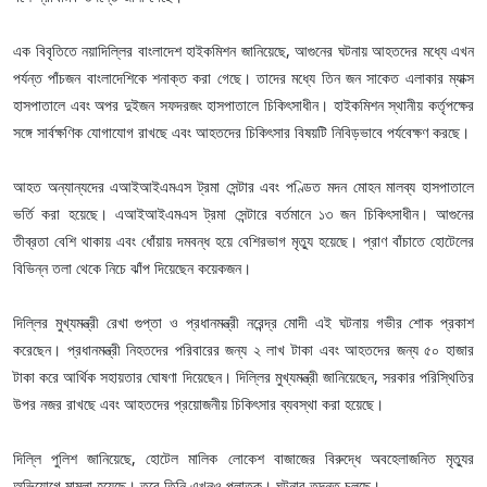
এক বিবৃতিতে নয়াদিল্লির বাংলাদেশ হাইকমিশন জানিয়েছে, আগুনের ঘটনায় আহতদের মধ্যে এখন
পর্যন্ত পাঁচজন বাংলাদেশিকে শনাক্ত করা গেছে। তাদের মধ্যে তিন জন সাকেত এলাকার ম্যাক্স
হাসপাতালে এবং অপর দুইজন সফদরজং হাসপাতালে চিকিৎসাধীন। হাইকমিশন স্থানীয় কর্তৃপক্ষের
সঙ্গে সার্বক্ষণিক যোগাযোগ রাখছে এবং আহতদের চিকিৎসার বিষয়টি নিবিড়ভাবে পর্যবেক্ষণ করছে।
আহত অন্যান্যদের এআইআইএমএস ট্রমা সেন্টার এবং পণ্ডিত মদন মোহন মালব্য হাসপাতালে
ভর্তি করা হয়েছে। এআইআইএমএস ট্রমা সেন্টারে বর্তমানে ১৩ জন চিকিৎসাধীন। আগুনের
তীব্রতা বেশি থাকায় এবং ধোঁয়ায় দমবন্ধ হয়ে বেশিরভাগ মৃত্যু হয়েছে। প্রাণ বাঁচাতে হোটেলের
বিভিন্ন তলা থেকে নিচে ঝাঁপ দিয়েছেন কয়েকজন।
দিল্লির মুখ্যমন্ত্রী রেখা গুপ্তা ও প্রধানমন্ত্রী নরেন্দ্র মোদী এই ঘটনায় গভীর শোক প্রকাশ
করেছেন। প্রধানমন্ত্রী নিহতদের পরিবারের জন্য ২ লাখ টাকা এবং আহতদের জন্য ৫০ হাজার
টাকা করে আর্থিক সহায়তার ঘোষণা দিয়েছেন। দিল্লির মুখ্যমন্ত্রী জানিয়েছেন, সরকার পরিস্থিতির
উপর নজর রাখছে এবং আহতদের প্রয়োজনীয় চিকিৎসার ব্যবস্থা করা হয়েছে।
দিল্লি পুলিশ জানিয়েছে, হোটেল মালিক লোকেশ বাজাজের বিরুদ্ধে অবহেলাজনিত মৃত্যুর
অভিযোগে মামলা হয়েছে। তবে তিনি এখনও পলাতক। ঘটনার তদন্ত চলছে।