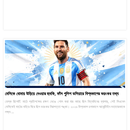
মেসিকে বোমায় উড়িয়ে দেওয়ার হুমকি, ফাঁস পুলিশ ডসিয়ারে বিশ্বকাপের ভয়ংকর তথ্য
ডেস্ক রিপোর্ট: মাঠে প্রতিপক্ষের রক্ষণ ভেঙে গোল করা যার কাছে ছিল নিত্যদিনের ব্যাপার, সেই লিওনেল
মেসিকেই মাঠের বাইরে ঘিরে ছিল ভয়ংকর নিরাপত্তা শঙ্কা। ২০২৬ বিশ্বকাপ চলাকালে আর্জেন্টাইন মহাতারকাকে
লক্ষ্য ...