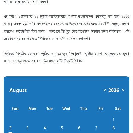
সর্বোচ্চ অপরাজিত ৫২ রান করেন।
এর আগে ওয়ানডেতে ২২ ম্যাচে অস্ট্রেলিয়ার বিপক্ষে বাংলাদেশের একমাত্র জয় ছিল ২০০৫
সালে। এরপর ২০১৫ বিশ্বকাপের পর বাংলাদেশের উত্থানের সময়ে অন্যান্য টেস্ট খেলুড়ে দেশকে
হারালেও অস্ট্রেলিয়া ছিল অধরা। অবশেষে মিরপুরে সেই অপেক্ষার অবসান ঘটাল টাইগাররা। এই
জয়ে তিন ম্যাচের ওয়ানডে সিরিজে ১-০ তে এগিয়ে গেল বাংলাদেশ।
সিরিজের দ্বিতীয় ওয়ানডে অনুষ্ঠিত হবে ১১ জুন, মিরপুরেই। তৃতীয় ও শেষ ওয়ানডে ১৪ জুন।
এরপর ১৭ জুন থেকে শুরু হবে তিন ম্যাচের টি-টোয়েন্টি সিরিজ।
August
2026
<
>
Sun
Mon
Tue
Wed
Thu
Fri
Sat
1
2
3
4
5
6
7
8