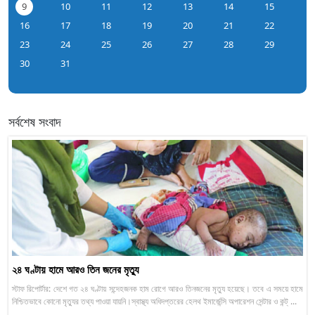
9
10
11
12
13
14
15
16
17
18
19
20
21
22
23
24
25
26
27
28
29
30
31
সর্বশেষ সংবাদ
২৪ ঘণ্টায় হামে আরও তিন জনের মৃত্যু
স্টাফ রিপোর্টার: দেশে গত ২৪ ঘণ্টায় সন্দেহজনক হাম রোগে আরও তিনজনের মৃত্যু হয়েছে। তবে এ সময়ে হামে
নিশ্চিতভাবে কোনো মৃত্যুর তথ্য পাওয়া যায়নি।স্বাস্থ্য অধিদপ্তরের হেলথ ইমার্জেন্সি অপারেশন সেন্টার ও কন্ট্ ...