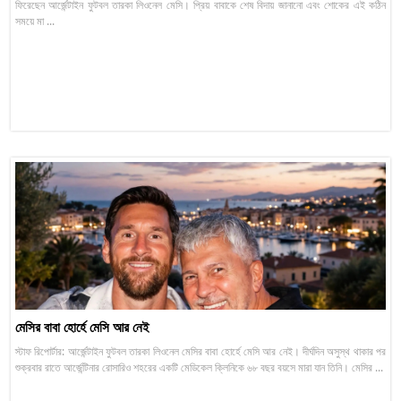
ফিরেছেন আর্জেন্টাইন ফুটবল তারকা লিওনেল মেসি। প্রিয় বাবাকে শেষ বিদায় জানানো এবং শোকের এই কঠিন
সময়ে মা ...
মেসির বাবা হোর্হে মেসি আর নেই
স্টাফ রিপোর্টার: আর্জেন্টাইন ফুটবল তারকা লিওনেল মেসির বাবা হোর্হে মেসি আর নেই। দীর্ঘদিন অসুস্থ থাকার পর
শুক্রবার রাতে আর্জেন্টিনার রোসারিও শহরের একটি মেডিকেল ক্লিনিকে ৬৮ বছর বয়সে মারা যান তিনি। মেসির ...