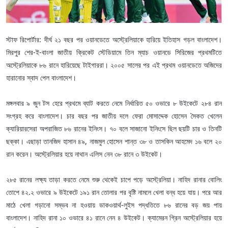
স্টাফ রিপোর্টার: দীর্ঘ ২১ বছর পর ওয়ানডেতে অস্ট্রেলিয়াকে হারিয়ে ইতিহাস গড়ল বাংলাদেশ।
মিরপুর শের-ই-বাংলা জাতীয় ক্রিকেট স্টেডিয়ামে তিন ম্যাচ ওয়ানডে সিরিজের প্রথমটিতে
অস্ট্রেলিয়াকে ৮৬ রানে হারিয়েছে টাইগাররা। ২০০৫ সালের পর এই প্রথম ওয়ানডেতে অজিদের
হারানোর স্বাদ পেল বাংলাদেশ।
মঙ্গলবার ৯ জুন টস হেরে প্রথমে ব্যাট করতে নেমে নির্ধারিত ৫০ ওভারে ৮ উইকেটে ২৮৪ রান
সংগ্রহ করে বাংলাদেশ। চার বছর পর জাতীয় দলে ফেরা মোসাদ্দেক হোসেন সৈকত খেলেন
ক্যারিয়ারসেরা অপরাজিত ৮৬ রানের ইনিংস। ৭০ বলে সাজানো ইনিংসে ছিল ছয়টি চার ও তিনটি
ছক্কা। এছাড়া তানজিদ হাসান ৪৯, নাজমুল হোসেন শান্ত ৩৮ ও তাসকিন আহমেদ ১৬ বলে ২০
রান করেন। অস্ট্রেলিয়ার হয়ে নাথান এলিস নেন ৩৮ রানে ৩ উইকেট।
২৮৫ রানের লক্ষ্য তাড়া করতে নেমে শুরু থেকেই চাপে পড়ে অস্ট্রেলিয়া। নাহিদ রানার বোলিং
তোপে ৪২.২ ওভারে ৯ উইকেটে ১৯১ রান তোলার পর বৃষ্টি নামলে খেলা বন্ধ হয়ে যায়। পরে আর
মাঠে খেলা গড়ানো সম্ভব না হওয়ায় ডাকওয়ার্থ-লুইস পদ্ধতিতে ৮৬ রানের বড় জয় পায়
বাংলাদেশ। নাহিদ রানা ১০ ওভারে ৪১ রানে নেন ৪ উইকেট। ক্যামেরন গ্রিন অস্ট্রেলিয়ার হয়ে