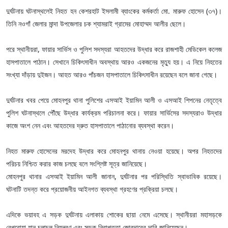
দুর্ঘটনায় ঘটনাস্থলেই নিহত হন কেশরহাট ইসলামী ব্যাংকের কর্মকর্তা মো. মারুফ হোসেন (৩৭)।
তিনি নওগাঁ জেলার মান্দা উপজেলার চক শ্যামরাই গ্রামের মোহাম্মদ আলীর ছেলে।
পরে স্থানীয়রা, ফায়ার সার্ভিস ও পুলিশ সদস্যরা আহতদের উদ্ধার করে রাজশাহী মেডিকেল কলেজ
হাসপাতালে পাঠান। সেখানে চিকিৎসাধীন অবস্থায় আরও একজনের মৃত্যু হয়। এ নিয়ে নিহতের
সংখ্যা দাঁড়ায় দুইজন। আহত আরও পাঁচজন হাসপাতালে চিকিৎসাধীন রয়েছেন বলে জানা গেছে।
দুর্ঘটনার খবর পেয়ে মোহনপুর থানা পুলিশের এসআই ইয়ামিন আলী ও এসআই শিপনের নেতৃত্বে
পুলিশ ঘটনাস্থলে পৌঁছে উদ্ধার কার্যক্রম পরিচালনা করে। ফায়ার সার্ভিসের সদস্যরাও উদ্ধার
কাজে অংশ নেন এবং আহতদের দ্রুত হাসপাতালে পাঠানোর ব্যবস্থা করেন।
নিহত মারুফ হোসেনের মরদেহ উদ্ধার করে মোহনপুর থানায় নেওয়া হয়েছে। অপর নিহতদের
পরিচয় নিশ্চিত করার কাজ চলছে বলে সংশ্লিষ্ট সূত্র জানিয়েছে।
মোহনপুর থানার এসআই ইয়ামিন আলী জানান, দুর্ঘটনার পর পরিস্থিতি স্বাভাবিক রয়েছে।
ঘটনাটি তদন্ত করে প্রয়োজনীয় আইনগত ব্যবস্থা গ্রহণের প্রক্রিয়া চলছে।
এদিকে ভয়াবহ এ সড়ক দুর্ঘটনায় এলাকায় শোকের ছায়া নেমে এসেছে। স্থানীয়রা মহাসড়কে
বেপরোয়া যান চলাচল নিয়ন্ত্রণ এবং সড়ক নিরাপত্তা জোরদারের দাবি জানিয়েছেন।