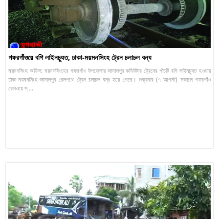
গফরগাঁওয়ে বগি লাইনচ্যুত, ঢাকা-ময়মনসিংহ ট্রেন চলাচল বন্ধ
ময়মনসিংহ অফিস: ময়মনসিংহের গফরগাঁও উপজেলায় জামালপুর কমিউটার ট্রেনের পাঁচটি বগি লাইনচ্যুত হওয়ায়
ঢাকা-ময়মনসিংহ-জামালপুর রেলপথে ট্রেন চলাচল বন্ধ হয়ে গেছে। শুক্রবার (৭ আগস্ট) সকালে গফরগাঁও
রেলওয়ে স্ ...