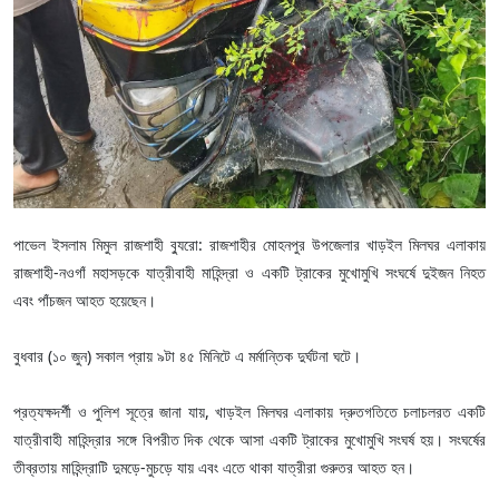
পাভেল ইসলাম মিমুল রাজশাহী ব্যুরো: রাজশাহীর মোহনপুর উপজেলার খাড়ইল মিলঘর এলাকায়
রাজশাহী-নওগাঁ মহাসড়কে যাত্রীবাহী মাহিন্দ্রা ও একটি ট্রাকের মুখোমুখি সংঘর্ষে দুইজন নিহত
এবং পাঁচজন আহত হয়েছেন।
বুধবার (১০ জুন) সকাল প্রায় ৯টা ৪৫ মিনিটে এ মর্মান্তিক দুর্ঘটনা ঘটে।
প্রত্যক্ষদর্শী ও পুলিশ সূত্রে জানা যায়, খাড়ইল মিলঘর এলাকায় দ্রুতগতিতে চলাচলরত একটি
যাত্রীবাহী মাহিন্দ্রার সঙ্গে বিপরীত দিক থেকে আসা একটি ট্রাকের মুখোমুখি সংঘর্ষ হয়। সংঘর্ষের
তীব্রতায় মাহিন্দ্রাটি দুমড়ে-মুচড়ে যায় এবং এতে থাকা যাত্রীরা গুরুতর আহত হন।