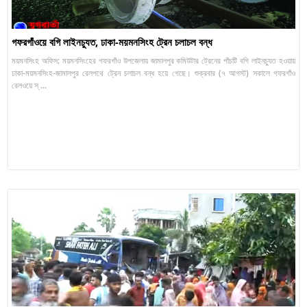
গফরগাঁওয়ে বগি লাইনচ্যুত, ঢাকা-ময়মনসিংহ ট্রেন চলাচল বন্ধ
ময়মনসিংহ অফিস: ময়মনসিংহের গফরগাঁও উপজেলায় জামালপুর কমিউটার ট্রেনের পাঁচটি বগি লাইনচ্যুত হওয়ায়
ঢাকা-ময়মনসিংহ-জামালপুর রেলপথে ট্রেন চলাচল বন্ধ হয়ে গেছে। শুক্রবার (৭ আগস্ট) সকালে গফরগাঁও
রেলওয়ে স্ ...