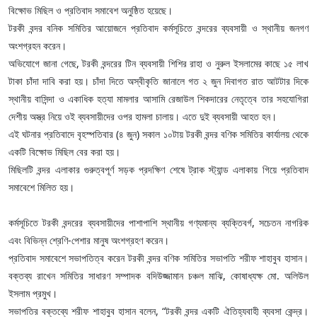
বিক্ষোভ মিছিল ও প্রতিবাদ সমাবেশ অনুষ্ঠিত হয়েছে।
টরকী বন্দর বনিক সমিতির আয়োজনে প্রতিবাদ কর্মসূচিতে বন্দরের ব্যবসায়ী ও স্থানীয় জনগণ
অংশগ্রহন করেন।
‎অভিযোগে জানা গেছে, টরকী বন্দরের টিন ব্যবসায়ী শিশির রাহা ও নুরুল ইসলামের কাছে ১৫ লাখ
টাকা চাঁদা দাবি করা হয়। চাঁদা দিতে অস্বীকৃতি জানালে গত ২ জুন দিবাগত রাত আটটার দিকে
স্থানীয় বাসিন্দা ও একাধিক হত্যা মামলার আসামি রেজাউল শিকদারের নেতৃত্বে তার সহযোগিরা
দেশীয় অস্ত্র নিয়ে ওই ব্যবসায়ীদের ওপর হামলা চালায়। এতে দুই ব্যবসায়ী আহত হন।
‎এই ঘটনার প্রতিবাদে বৃহস্পতিবার (৪ জুন) সকাল ১০টায় টরকী বন্দর বণিক সমিতির কার্যালয় থেকে
একটি বিক্ষোভ মিছিল বের করা হয়।
মিছিলটি বন্দর এলাকার গুরুত্বপূর্ণ সড়ক প্রদক্ষিণ শেষে ট্রাক স্ট্যান্ড এলাকায় গিয়ে প্রতিবাদ
সমাবেশে মিলিত হয়।
কর্মসূচিতে টরকী বন্দরের ব্যবসায়ীদের পাশাপাশি স্থানীয় গণ্যমান্য ব্যক্তিবর্গ, সচেতন নাগরিক
এবং বিভিন্ন শ্রেণি-পেশার মানুষ অংশগ্রহণ করেন।
‎প্রতিবাদ সমাবেশে সভাপতিত্ব করেন টরকী বন্দর বণিক সমিতির সভাপতি শরীফ শাহাবুব হাসান।
বক্তব্য রাখেন সমিতির সাধারণ সম্পাদক বদিউজ্জামান চঞ্চল মাঝি, কোষাধ্যক্ষ মো. অলিউল
ইসলাম প্রমুখ।
‎সভাপতির বক্তব্যে শরীফ শাহাবুব হাসান বলেন, “টরকী বন্দর একটি ঐতিহ্যবাহী ব্যবসা কেন্দ্র।