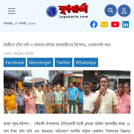
শুক্রবার, ০৭ আগস্ট, ২০২৬
টরকীতে চাঁদা দাবি ও হামলার ঘটনায় ব্যবসায়ীদের বিক্ষোভ, দোকানপাট বন্ধ
প্রকাশ : 04 Jun 2026
Facebook
Messenger
Twitter
WhatsApp
রাহাদ সুমন,বরিশাল : গৌরনদী উপজেলার ঐতিহ্যবাহী টরকী বন্দরের দুইজন ব্যবসায়ীর কাছে ১৫
লাখ টাকা চাঁদা দাবি এবং মারধরের অভিযোগে স্থানীয় বাসিন্দা রেজাউল শিকদারের বিরুদ্ধে