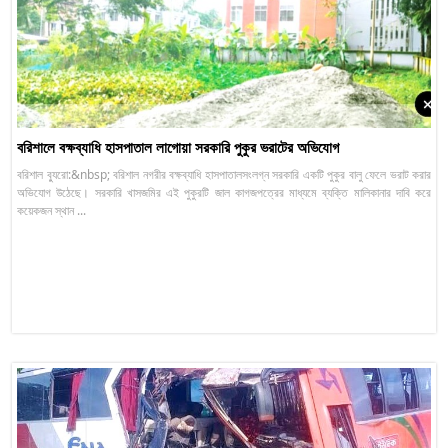
বরিশালে বক্ষব্যাধি হাসপাতাল লাগোয়া সরকারি পুকুর ভরাটের অভিযোগ
বরিশাল ব্যুরো:&nbsp; বরিশাল নগরীর বক্ষব্যাধি হাসপাতালসংলগ্ন সরকারি একটি পুকুর বালু ফেলে ভরাট করার
অভিযোগ উঠেছে। সরকারি খাসজমির এই পুকুরটি জাল কাগজপত্রের মাধ্যমে ব্যক্তি মালিকানার দাবি করে
কয়েকজন স্থান ...