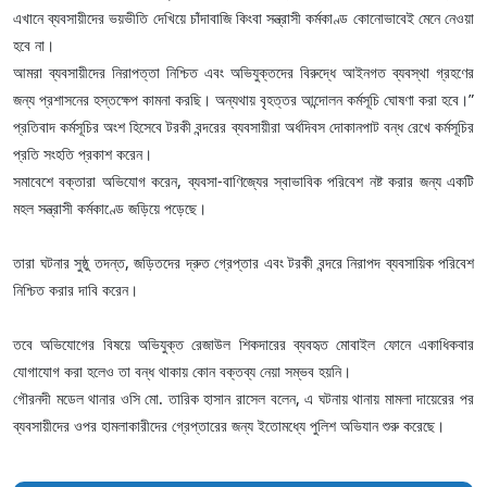
এখানে ব্যবসায়ীদের ভয়ভীতি দেখিয়ে চাঁদাবাজি কিংবা সন্ত্রাসী কর্মকাণ্ড কোনোভাবেই মেনে নেওয়া
হবে না।
আমরা ব্যবসায়ীদের নিরাপত্তা নিশ্চিত এবং অভিযুক্তদের বিরুদ্ধে আইনগত ব্যবস্থা গ্রহণের
জন্য প্রশাসনের হস্তক্ষেপ কামনা করছি। অন্যথায় বৃহত্তর আন্দোলন কর্মসূচি ঘোষণা করা হবে।”
‎প্রতিবাদ কর্মসূচির অংশ হিসেবে টরকী বন্দরের ব্যবসায়ীরা অর্ধদিবস দোকানপাট বন্ধ রেখে কর্মসূচির
প্রতি সংহতি প্রকাশ করেন।
‎সমাবেশে বক্তারা অভিযোগ করেন, ব্যবসা-বাণিজ্যের স্বাভাবিক পরিবেশ নষ্ট করার জন্য একটি
মহল সন্ত্রাসী কর্মকাণ্ডে জড়িয়ে পড়েছে।
তারা ঘটনার সুষ্ঠু তদন্ত, জড়িতদের দ্রুত গ্রেপ্তার এবং টরকী বন্দরে নিরাপদ ব্যবসায়িক পরিবেশ
নিশ্চিত করার দাবি করেন।
‎তবে অভিযোগের বিষয়ে অভিযুক্ত রেজাউল শিকদারের ব্যবহৃত মোবাইল ফোনে একাধিকবার
যোগাযোগ করা হলেও তা বন্ধ থাকায় কোন বক্তব্য নেয়া সম্ভব হয়নি।
গৌরনদী মডেল থানার ওসি মো. তারিক হাসান রাসেল বলেন, এ ঘটনায় থানায় মামলা দায়েরের পর
ব্যবসায়ীদের ওপর হামলাকারীদের গ্রেপ্তারের জন্য ইতোমধ্যে পুলিশ অভিযান শুরু করেছে।