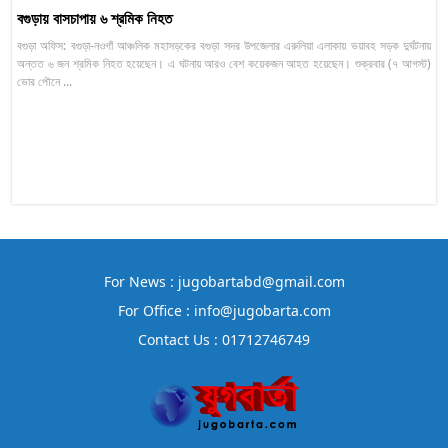
বগুড়ায় বাসচাপায় ৬ শ্রমিক নিহত
বগুড়া অফিস: বগুড়া-নওগাঁ আঞ্চলিক মহাসড়কের বগুড়া সদর উপজেলার এরুলিয়া এলাকায় ভয়াবহ সড়ক দুর্ঘটনায়
অন্তত ৬ জন শ্রমিক নিহত হয়েছেন। এ ঘটনায় আরও বেশ কয়েকজন আহত হয়েছেন। শুক্রবার (৭ আগস্ট)
ভোর পৌনে ...
For News : jugobartabd@gmail.com
For Office : info@jugobarta.com
Contact Us : 01712746749