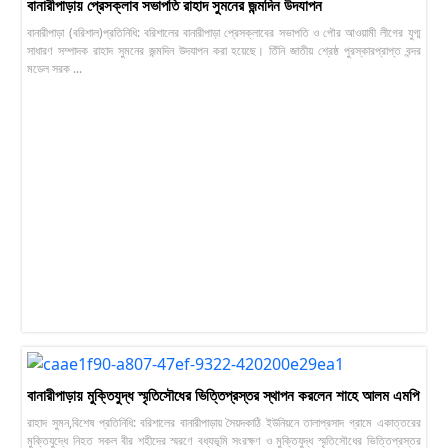
বানারীপাড়ায় প্রেসক্লাব সভাপতি রাহাদ সুমনের জন্মদিন উদযাপন
বানারীপাড়া (বরিশাল)প্রতিনিধি: বরিশালের বানারীপাড়া প্রেসক্লাবের সভাপতি ও পৌর আওয়ামী লীগের যুগ্ম
সাধারণ সম্পাদক রাহাদ সুমনের জন্মদিন উদযাপন করা হয়েছে। তিঁনি জাতীয় শ্রেষ্ঠ পুরস্কারপ্রাপ্ত বন্দর
মডেল সরক ...
বানারীপাড়ায় মুক্তিযুদ্ধ স্মৃতিসৌধের ভিত্তিপ্রস্তর স্থাপন করলেন শাহে আলম এমপি
রাহাদ সুমন,বিশেষ প্রতিনিধি: বরিশালের বানারীপাড়ায় সৈয়দকাঠি ইউনিয়নে তালাপ্রসাদ গ্রামে একাত্তরের
মুক্তিযুদ্ধে নিহত সকল বীর শহীদের স্মরণে বধ্যভূমি সংরক্ষণ ও মুক্তিযুদ্ধ স্মৃতিসৌধের ভিত্তিপ্রস্তর