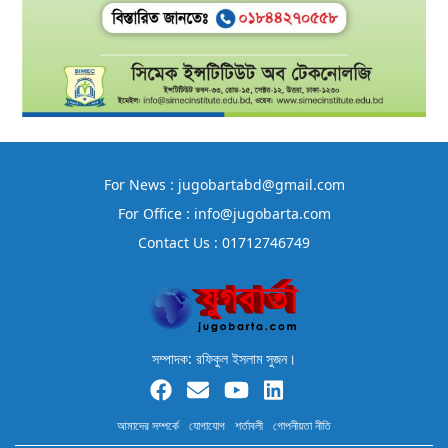
For News : jugobartabd@gmail.com
For Office : info@jugobarta.com
Contact Us : 01712746749
সম্পাদক: রফিকুল ইসলাম সুজন।
আমাদের সম্পর্কে
যোগাযোগ
শর্তাবলী
গোপনীয়তা নীতি