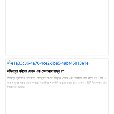
উজিরপুরে গরীবের সেবক এক ভোলানাথ রাজুর গল্প
উজিরপুর প্রতিনিধি: বরিশালের উজিরপুরে সাধারণ মানুষের সেবক এক ভোলানাথ দাস রাজুর গল্প। দীর্ঘ ১০
বছর মানুষের পাশে থেকে অসহায় হতদরিদ্র শ্রমজীবি মানুষের সেবা করে যাচ্ছেন। তিনি উপজেলার ওটরা
ইউনিয়নের গজালিয়া ...