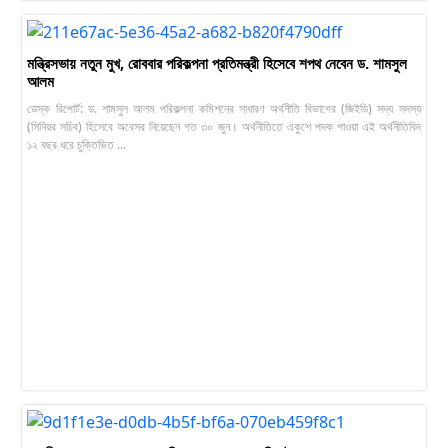
মন্ত্রিসভায় নতুন মুখ, রোববার পরিকল্পনা প্রতিমন্ত্রী হিসেবে শপথ নেবেন ড. শামসুল
আলম
ডেস্ক রিপোর্ট: ড. শামসুল আলম পরিকল্পনা কমিশনের সাধারণ অর্থনীতি বিভাগের (জিইডি) সদ্য সদস্য
(সিনিয়র সচিব) হিসেবে অবেসর নিয়েছেন গত ৩০ জুন। অর্থনীতিতে একুশে পদক পাওয়া এই অর্থনীতিবিদ
১২ বছর ধরে চুক্তিভিত ...