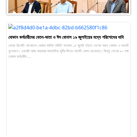
দোকান কর্মচারীদের বেতন-ভাতা ও ঈদ বোনাস ১৯ জুলাইয়ের মধ্যে পরিশোধের দাবি
ডেস্ক রিপোর্ট: বাংলাদেশ দোকান মালিক সমিতি গতকাল ১৫ জুলাই হইতে দেশের সকল দোকান ও মার্কেট
খুলেছেন। এমনকি আজ শুক্রবার সাপ্তাহিক ছুটির দিনেও মার্কেট খোলা রেখেছেন। কিন্তু দেশের ৬০ লক্ষ
দোকান কর্মচারীদ ...