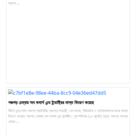
স্থাপন ...
পঞ্চগড় চেম্বার অব কমার্স এন্ড ইন্ডাষ্ট্রির মাস্ক বিতরণ করেছে
নিতিশ চন্দ্র বর্মন পঞ্চগড় প্রতিনিধিঃ পঞ্চগড়ে পথচারী, ভেন চালক, ইজিবাইক ও অটোচালকদের মাঝে মাস্ক
বিতরণ করেছে পঞ্চগড় চেম্বার অব কমার্স এন্ড ইন্ডাষ্ট্রি। বৃহস্পতিবার (১৫ জুলাই) দুপুরে পঞ্চগড় শহরের
চৌরঙ্গ ...