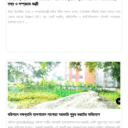
তথ্য ও সম্প্রচার মন্ত্রী
স্টাফ রিপোর্টার: তথ্য ও সম্প্রচারমন্ত্রী জহির উদ্দিন স্বপন বলেন, গণমাধ্যম স্বীকার করছে তাদের ওপর
কোনো ধরনের নিয়ন্ত্রণ নেই। বরং একটি স্বাধীন, দায়িত্বশীল ও অর্থনৈতিকভাবে টেকসই গণমাধ্যম
ব্যবস্থা গড়ে ত ...
বরিশালে বক্ষব্যাধি হাসপাতাল লাগোয়া সরকারি পুকুর ভরাটের অভিযোগ
বরিশাল ব্যুরো:&nbsp; বরিশাল নগরীর বক্ষব্যাধি হাসপাতালসংলগ্ন সরকারি একটি পুকুর বালু ফেলে ভরাট
করার অভিযোগ উঠেছে। সরকারি খাসজমির এই পুকুরটি জাল কাগজপত্রের মাধ্যমে ব্যক্তি মালিকানার দাবি