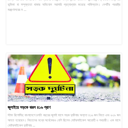
ভূমিকা বা সম্পৃক্ততা থাকার অভিযোগ সরাসরি প্রত্যাখ্যান করেছে পাকিস্তান। দেশটির পররাষ্ট্র
মন্ত্রণালয়ের ম ...
জুলাইয়ে সড়কে ঝরল ৪১৬ প্রাণ
স্টাফ রিপোর্টার: বাংলাদেশে চলতি বছরের জুলাই মাসে সড়ক দুর্ঘটনায় অন্তত ৪১৬ জন নিহত এবং ৬২৯ জন
আহত হয়েছেন। নিহতদের মধ্যে অর্ধেকেরও বেশি ছিলেন মোটরসাইকেল আরোহী ও পথচারী। এক মাসে
মোটরসাইকেল দুর্ঘটনায় ...