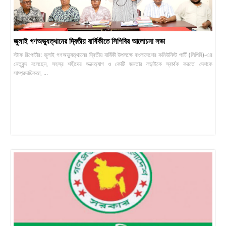
জুলাই গণঅভ্যুত্থানের দ্বিতীয় বার্ষিকীতে সিপিবির আলোচনা সভা
স্টাফ রিপোর্টার: জুলাই গণঅভ্যুত্থানের দ্বিতীয় বার্ষিকী উপলক্ষে বাংলাদেশের কমিউনিস্ট পার্টি (সিপিবি)-এর
নেতৃবৃন্দ বলেছেন, সহস্র শহীদের আত্মত্যাগ ও কোটি জনতার লড়াইকে স্বার্থক করতে দেশকে
সাম্প্রদায়িকতা, ...