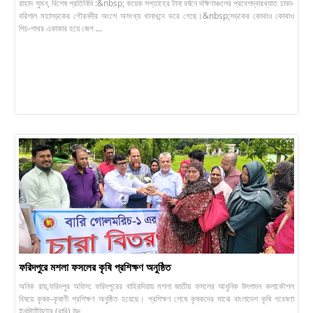
রাহাদ সুমন, বিশেষ প্রতিনিধি :&nbsp; কয়েক সপ্তাহের টানা বর্ষনে দক্ষিণাঞ্চলের প্রবেশদ্বারখ্যাত ঢাকা-
বরিশাল মহাসড়কের গৌরনদীর অংশে অসংখ্য খানাখন্দে ভরে গেছে।&nbsp;সড়কের কোথাও কোথাও
পিচ-পাথর একাকার হয়ে জেগ ...
ফরিদপুরে মশলা ফসলের কৃষি প্রশিক্ষণ অনুষ্ঠিত
অনিক রায়,ফরিদপুর অফিস: ফরিদপুরের বাহিরদিয়ায় মশলা জাতীয় ফসলের আধুনিক উৎপাদন কলাকৌশল
বিষয়ে কৃষক-কৃষাণী প্রশিক্ষণ অনুষ্ঠিত হয়েছে। প্রশিক্ষণ শেষে কৃষকদের মাঝে বাংলাদেশ কৃষি গবেষণা
ইনস্টিটিউটের (বারি) উদ্ ...