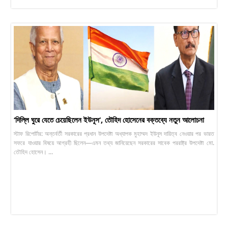
‘দিল্লি ঘুরে যেতে চেয়েছিলেন ইউনূস’, তৌহিদ হোসেনের বক্তব্যে নতুন আলোচনা
স্টাফ রিপোর্টার: অন্তর্বর্তী সরকারের প্রধান উপদেষ্টা অধ্যাপক মুহাম্মদ ইউনূস দায়িত্ব নেওয়ার পর ভারত
সফরে যাওয়ার বিষয়ে আগ্রহী ছিলেন—এমন তথ্য জানিয়েছেন সরকারের সাবেক পররাষ্ট্র উপদেষ্টা মো.
তৌহিদ হোসেন। ...