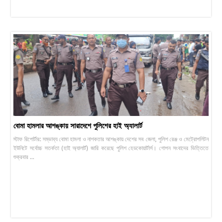
বোমা হামলার আশঙ্কায় সারাদেশে পুলিশের হাই অ্যালার্ট
স্টাফ রিপোর্টার: সম্ভাব্য বোমা হামলা ও নাশকতার আশঙ্কায় দেশের সব জেলা, পুলিশ রেঞ্জ ও মেট্রোপলিটন
ইউনিটে সর্বোচ্চ সতর্কতা (হাই অ্যালার্ট) জারি করেছে পুলিশ হেডকোয়ার্টার্স। গোপন সংবাদের ভিত্তিতে
শুক্রবার ...