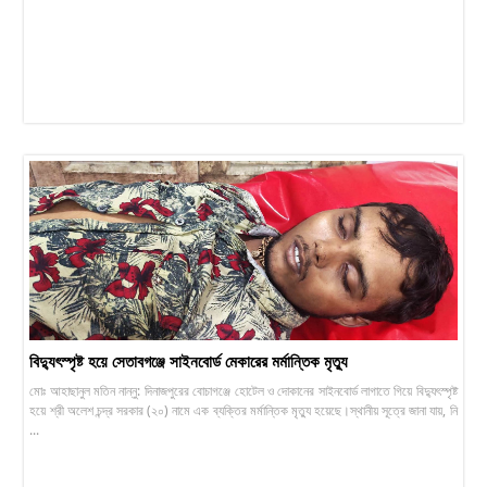
বিদ্যুৎস্পৃষ্ট হয়ে সেতাবগঞ্জে সাইনবোর্ড মেকারের মর্মান্তিক মৃত্যু
মোঃ আহাছানুল মতিন নান্নু: দিনাজপুরের বোচাগঞ্জে হোটেল ও দোকানের সাইনবোর্ড লাগাতে গিয়ে বিদ্যুৎস্পৃষ্ট
হয়ে শ্রী অলেশ চন্দ্র সরকার (২০) নামে এক ব্যক্তির মর্মান্তিক মৃত্যু হয়েছে।স্থানীয় সূত্রে জানা যায়, নি
...