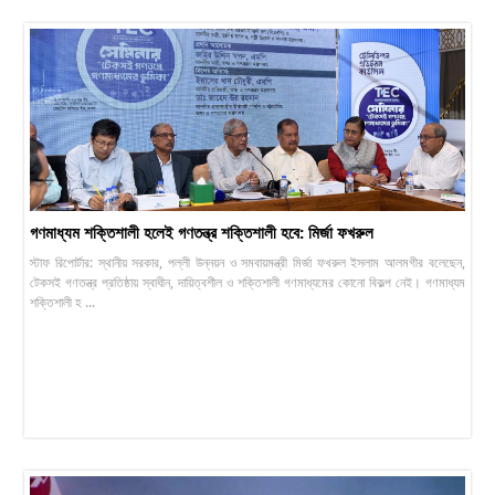
গণমাধ্যম শক্তিশালী হলেই গণতন্ত্র শক্তিশালী হবে: মির্জা ফখরুল
স্টাফ রিপোর্টার: স্থানীয় সরকার, পল্লী উন্নয়ন ও সমবায়মন্ত্রী মির্জা ফখরুল ইসলাম আলমগীর বলেছেন,
টেকসই গণতন্ত্র প্রতিষ্ঠায় স্বাধীন, দায়িত্বশীল ও শক্তিশালী গণমাধ্যমের কোনো বিকল্প নেই। গণমাধ্যম
শক্তিশালী হ ...