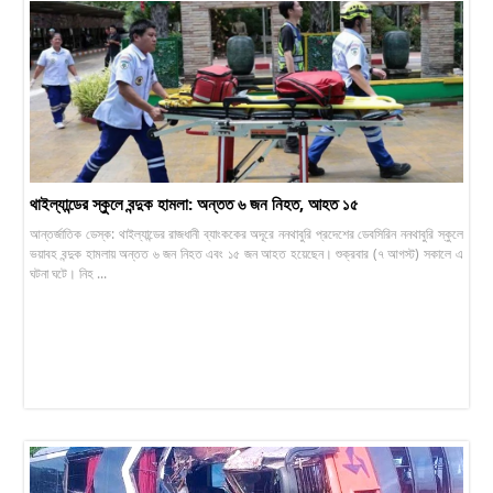
থাইল্যান্ডের স্কুলে বন্দুক হামলা: অন্তত ৬ জন নিহত, আহত ১৫
আন্তর্জাতিক ডেস্ক: থাইল্যান্ডের রাজধানী ব্যাংককের অদূরে ননথাবুরি প্রদেশের ডেবসিরিন ননথাবুরি স্কুলে
ভয়াবহ বন্দুক হামলায় অন্তত ৬ জন নিহত এবং ১৫ জন আহত হয়েছেন। শুক্রবার (৭ আগস্ট) সকালে এ
ঘটনা ঘটে। নিহ ...