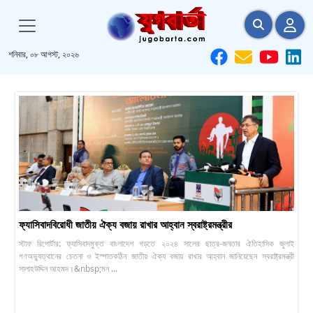
শনিবার, ০৮ আগস্ট, ২০২৬
ফ্যাসিবাদবিরোধী জাতীয় ঐক্য বজায় রাখার আহ্বান স্বরাষ্ট্রমন্ত্রীর
স্টাফ রিপোর্টার: ফ্যাসিবাদমুক্ত বাংলাদেশ গড়তে ২০২৪ সালের ছাত্র-জনতার ঐতিহাসিক জুলাই
গণঅভ্যুত্থানের চেতনা ও ইস্পাতকঠিন জাতীয় ঐক্য বজায় রাখার আহ্বান জানিয়েছেন স্বরাষ্ট্রমন্ত্রী
সালাহউদ্দিন আহমদ।&nbsp;মন ...