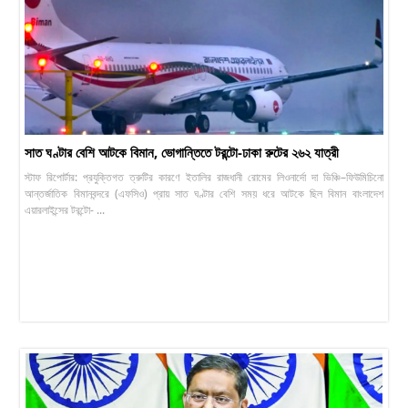
সাত ঘণ্টার বেশি আটকে বিমান, ভোগান্তিতে টরন্টো-ঢাকা রুটের ২৬২ যাত্রী
স্টাফ রিপোর্টার: প্রযুক্তিগত ত্রুটির কারণে ইতালির রাজধানী রোমের লিওনার্দো দা ভিঞ্চি–ফিউমিচিনো
আন্তর্জাতিক বিমানবন্দরে (এফসিও) প্রায় সাত ঘণ্টার বেশি সময় ধরে আটকে ছিল বিমান বাংলাদেশ
এয়ারলাইন্সের টরন্টো- ...