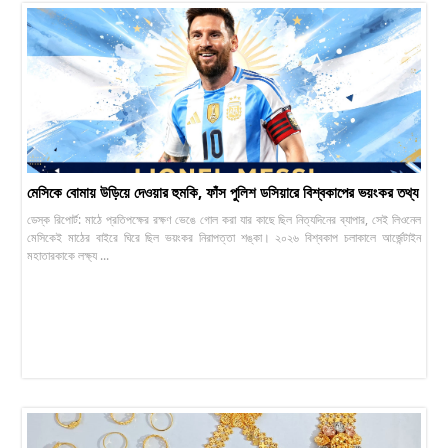
মেসিকে বোমায় উড়িয়ে দেওয়ার হুমকি, ফাঁস পুলিশ ডসিয়ারে বিশ্বকাপের ভয়ংকর তথ্য
ডেস্ক রিপোর্ট: মাঠে প্রতিপক্ষের রক্ষণ ভেঙে গোল করা যার কাছে ছিল নিত্যদিনের ব্যাপার, সেই লিওনেল
মেসিকেই মাঠের বাইরে ঘিরে ছিল ভয়ংকর নিরাপত্তা শঙ্কা। ২০২৬ বিশ্বকাপ চলাকালে আর্জেন্টাইন
মহাতারকাকে লক্ষ্য ...