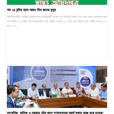
গত ২৪ ঘন্টায় হামে আরও তিন জনের মৃত্যু
স্টাফ রিপোর্টার: স্বাস্থ্য অধিদপ্তরের তথ্যানুযায়ী গতকাল বৃহস্পতিবার সকাল ৮টা থেকে আজ শুক্রবার সকাল
৮টা পর্যন্ত ২৪ ঘণ্টায় দেশে সন্দেহজনক হাম রোগীর সংখ্যা ১০১৭ জন এবং নিশ্চিত হাম রোগীর সংখ্যা ২০১
জন। ১৫ ...
সাংবাদিক, মালিক ও সরকার যৌথ ভাবে গণমাধ্যমের স্বার্থ রক্ষায় কাজ করে চলেছে: