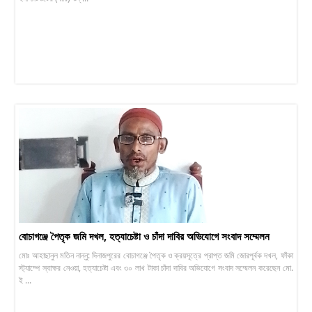
বোচাগঞ্জে পৈতৃক জমি দখল, হত্যাচেষ্টা ও চাঁদা দাবির অভিযোগে সংবাদ সম্মেলন
মোঃ আহাছানুল মতিন নান্নু: দিনাজপুরের বোচাগঞ্জে পৈতৃক ও ক্রয়সূত্রে প্রাপ্ত জমি জোরপূর্বক দখল, ফাঁকা
স্ট্যাম্পে স্বাক্ষর নেওয়া, হত্যাচেষ্টা এবং ৩০ লাখ টাকা চাঁদা দাবির অভিযোগে সংবাদ সম্মেলন করেছেন মো.
ই ...