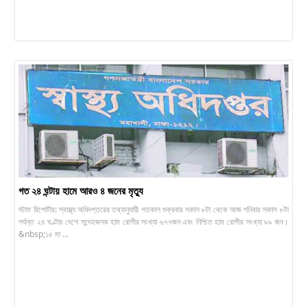
গত ২৪ ঘন্টায় হামে আরও ৪ জনের মৃত্যু
স্টাফ রিপোর্টার: স্বাস্থ্য অধিদপ্তরের তথ্যানুযায়ী গতকাল শুক্রবার সকাল ৮টা থেকে আজ শনিবার সকাল ৮টা
পর্যন্ত ২৪ ঘণ্টায় দেশে সন্দেহজনক হাম রোগীর সংখ্যা ৬৭৭জন এবং নিশ্চিত হাম রোগীর সংখ্যা ৯৯ জন।
&nbsp;১৫ মা ...