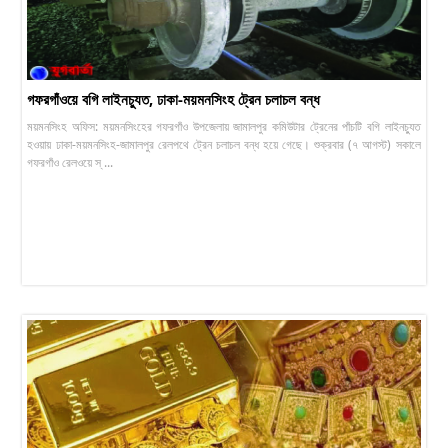
গফরগাঁওয়ে বগি লাইনচ্যুত, ঢাকা-ময়মনসিংহ ট্রেন চলাচল বন্ধ
ময়মনসিংহ অফিস: ময়মনসিংহের গফরগাঁও উপজেলায় জামালপুর কমিউটার ট্রেনের পাঁচটি বগি লাইনচ্যুত
হওয়ায় ঢাকা-ময়মনসিংহ-জামালপুর রেলপথে ট্রেন চলাচল বন্ধ হয়ে গেছে। শুক্রবার (৭ আগস্ট) সকালে
গফরগাঁও রেলওয়ে স্ ...