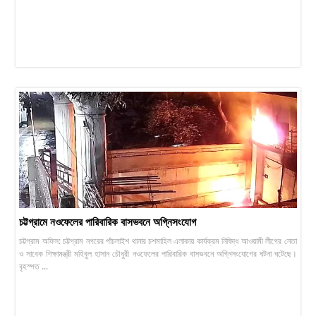
চট্টগ্রামে নওফেলের পারিবারিক বাসভবনে অগ্নিসংযোগ
চট্টগ্রাম অফিস: চট্টগ্রাম নগরের পাঁচলাইশ থানার চশমাহিল এলাকায় কার্যক্রম নিষিদ্ধ আওয়ামী লীগের নেতা
ও সাবেক শিক্ষামন্ত্রী মহিবুল হাসান চৌধুরী নওফেলের পারিবারিক বাসভবনে অগ্নিসংযোগের ঘটনা ঘটেছে।
বৃহস্পত ...