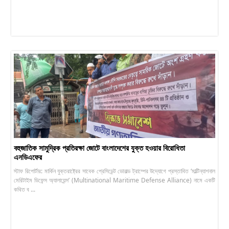
বহুজাতিক সামুদ্রিক প্রতিরক্ষা জোটে বাংলাদেশের যুক্ত হওয়ার বিরোধিতা
এনডিএফের
স্টাফ রিপোর্টার: মার্কিন যুক্তরাষ্ট্রের সাবেক প্রেসিডেন্ট ডোনাল্ড ট্রাম্পের উদ্যোগে প্রস্তাবিত ‘মাল্টিন্যাশনাল
মেরিটাইম ডিফেন্স অ্যালায়েন্স’ (Multinational Maritime Defense Alliance) নামে একটি
কথিত ব ...