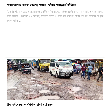
শাহজালালের বলাকা লাউঞ্জে আগুন, ধোঁয়ায় আচ্ছন্ন টার্মিনাল
স্টাফ রিপোর্টার: হযরত শাহজালাল আন্তর্জাতিক বিমানবন্দরের বহির্গমন টার্মিনালের বলাকা লাউঞ্জে আগুন লাগার
ঘটনা ঘটেছে। শুক্রবার (৭ আগস্ট) দিবাগত রাতে এ ঘটনা ঘটে।আগুন লাগার পর অল্প সময়ের মধ্যেই
বলাকা লাউঞ্ ...
টানা বর্ষনে বেহাল বরিশাল-ঢাকা মহাসড়ক