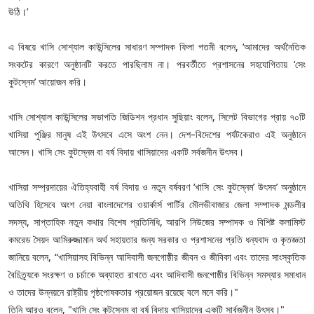
উঠি।’
এ বিষয়ে খাসি সোশ্যাল কাউন্সিলের সাধারণ সম্পাদক ফিলা পতমী বলেন, ‘আমাদের অর্থনৈতিক
সংকটের কারণে অনুষ্ঠানটি করতে পারছিলাম না। পরবর্তীতে প্রশাসনের সহযোগিতায় ‘সেং
কুটস্নেম’ আয়োজন করি।
খাসি সোশ্যাল কাউন্সিলের সভাপতি জিডিশন প্রধান সুছিয়াং বলেন, সিলেট বিভাগের প্রায় ৭০টি
খাসিয়া পুঞ্জির মানুষ এই উৎসবে এসে অংশ নেন। দেশ–বিদেশের পর্যটকেরাও এই অনুষ্ঠানে
আসেন। খাসি সেং কুটস্নেম বা বর্ষ বিদায় খাসিয়াদের একটি সর্বজনীন উৎসব।
খাসিয়া সম্প্রদায়ের ঐতিহ্যবাহী বর্ষ বিদায় ও নতুন বর্ষবরণ ‘খাসি সেং কুটস্নেম’ উৎসব’ অনুষ্ঠানে
অতিথি হিসেবে অংশ নেয়া বাংলাদেশের ওয়ার্কার্স পার্টির মৌলভীবাজার জেলা সম্পাদক মন্ডলীর
সদস্য, সাপ্তাহিক নতুন কথার বিশেষ প্রতিনিধি, আরপি নিউজের সম্পাদক ও বিশিষ্ট কলামিস্ট
কমরেড সৈয়দ আমিরুজ্জামান অর্থ সহায়তার জন্য সরকার ও প্রশাসনের প্রতি ধন্যবাদ ও কৃতজ্ঞতা
জানিয়ে বলেন, “খাসিয়াসহ বিভিন্ন আদিবাসী জনগোষ্ঠীর জীবন ও জীবিকা এবং তাদের সাংস্কৃতিক
বৈচিত্র্যকে সংরক্ষণ ও চর্চাকে অব্যাহত রাখতে এবং আদিবাসী জনগোষ্ঠীর বিভিন্ন সমস্যার সমাধান
ও তাদের উন্নয়নে রাষ্ট্রীয় পৃষ্ঠপোষকতার প্রয়োজন রয়েছে বলে মনে করি।"
তিনি আরও বলেন, "খাসি সেং কুটস্নেম বা বর্ষ বিদায় খাসিয়াদের একটি সার্বজনীন উৎসব।"