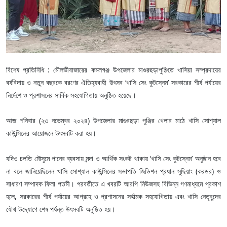
বিশেষ প্রতিনিধি : মৌলভীবাজারের কমলগঞ্জ উপজেলার মাগুরছড়াপুঞ্জিতে খাসিয়া সম্প্রদায়ের
বর্ষবিদায় ও নতুন বছরকে বরণের ঐতিহ্যবাহী উৎসব ‘খাসি সেং কুটস্নেম’ সরকারের শীর্ষ পর্যায়ের
নির্দেশে ও প্রশাসনের সার্বিক সহযোগিতায় অনুষ্ঠিত হয়েছে।
আজ শনিবার (২৩ নভেম্বর ২০২৪) উপজেলার মাগুরছড়া পুঞ্জির খেলার মাঠে খাসি সোশ্যাল
কাউন্সিলের আয়োজনে উৎসবটি করা হয়।
যদিও চলতি মৌসুমে পানের ব্যবসায় মন্দা ও আর্থিক সংকট থাকায় ‘খাসি সেং কুটস্নেম’ অনুষ্ঠান হবে
না বলে জানিয়েছিলেন খাসি সোশ্যাল কাউন্সিলের সভাপতি জিডিশন প্রধান সুছিয়াং (করডর) ও
সাধারণ সম্পাদক ফিলা পতমী। পরবর্তীতে এ খবরটি আরপি নিউজসহ বিভিন্ন গণমাধ্যমে প্রকাশ
হলে, সরকারের শীর্ষ পর্যায়ের আগ্রহে ও প্রশাসনের সর্বাত্মক সহযোগিতায় এবং খাসি নেতৃবৃন্দের
যৌথ উদ্যোগে শেষ পর্যন্ত উৎসবটি অনুষ্ঠিত হয়।