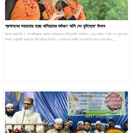
প্রশাসনের সহায়তায় হচ্ছে খাসিয়াদের বর্ষবরণ ‘খাসি সেং কুটস্নেম’ উৎসব
বিশেষ প্রতিনিধি | মৌলভীবাজার: খাসিয়া সম্প্রদায়ের ঐতিহ্যবাহী বর্ষ বিদায় ও নতুন বর্ষবরণ ‘খাসি সেং কুটস্নেম’
উৎসব’ অনুষ্ঠানটি সরকারের শীর্ষ পর্যায়ের নির্দেশে ও প্রশাসনের সার্বিক সহযোগিতায় পালন করার সিদ্ধ ...