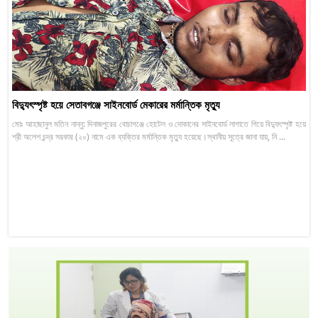
বিদ্যুৎস্পৃষ্ট হয়ে সেতাবগঞ্জে সাইনবোর্ড মেকারের মর্মান্তিক মৃত্যু
মোঃ আহাছানুল মতিন নান্নু: দিনাজপুরের বোচাগঞ্জে হোটেল ও দোকানের সাইনবোর্ড লাগাতে গিয়ে বিদ্যুৎস্পৃষ্ট হয়ে
শ্রী অলেশ চন্দ্র সরকার (২০) নামে এক ব্যক্তির মর্মান্তিক মৃত্যু হয়েছে।স্থানীয় সূত্রে জানা যায়, নি ...