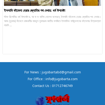
ইসলামি বইমেলা হেরার জ্যোতির পথ দেখায়: ধর্ম উপদেষ্টা
স্টাফ রিপোর্টার: ধর্ম উপদেষ্টা ড. আ ফ ম খালিদ হোসেন বলেছেন, ইসলামি বইমেলা হেরার জ্যোতির পথ দেখায়।
আজ (বুধবার) বিকেলে রাজধানীর বায়তুল মুকাররম জাতীয় মসজিদে ইসলামিক ফাউন্ডেশনের বইমেলায় বিশ্বকল্যাণ
পাবলি ...
For News : jugobartabd@gmail.com
For Office : info@jugobarta.com
Contact Us : 01712746749