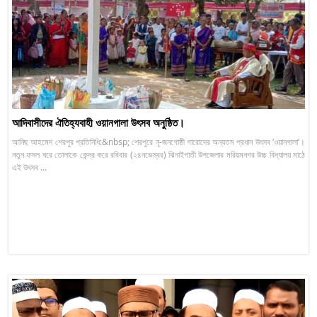
আদিবাসীদের ঐতিহ্যবাহী ওয়ানগালা উৎসব অনুষ্ঠিত।
আনিছ আহমেদ শেরপুর প্রতিনিধি:&nbsp; শেরপুরে নৃ-জনগোষ্ঠী গারোদের অন্যতম প্রধান উৎসব ‘ওয়ানগালা’।
নতুন ফসল ঘরে তোলাকে কেন্দ্র করে রবিবার (২৪নভেম্বর) ঝিনাইগাতী উপজেলার মরিয়মনগর উচ্চ বিদ্যালয় মাঠে
এই উৎসব ...