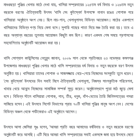
মাগুরছড়া পুঞ্জির খেলার মাঠে দেখা যায়, খাসিয়া সম্প্রদায়ের ১২৫তম বর্ষ বিদায় ও ১২৬তম নতুন
বছরকে বরণের ঐতিহ্যবাহী উৎসব ‘খাসি সেং কুটস্নেম’ উপলক্ষে নানান রঙের পোশাক পরে
খাসিয়ারা অনুষ্ঠানে অংশ নেয়। ছিল নাচ-গান, খেলাধুলাসহ বিভিন্ন আয়োজন। মাঠের একপাশে
খাসিয়াদের বিভিন্ন পণ্য নিয়ে মেলা বসে। সুপারি গাছের পাতা দিয়ে মঞ্চ তৈরি করা হয়। তবে এ
বছর অন্যান্য বছরের তুলনায় আয়োজন কিছুটা কম ছিল। কারণ একদম শেষ সময়ে প্রশাসনের
সহযোগিতায় অনুষ্ঠানটি আয়োজন করা হয়।
খাসি সোশ্যাল কাউন্সিলের নেতৃবৃন্দ জানান, ২০০৯ সাল থেকে প্রতিবছর ২৩ নভেম্বর কমলগঞ্জ
উপজেলার মাগুরছড়া পুঞ্জির খেলার মাঠে খাসি সম্প্রদায়ের বর্ষ বিদায় ও নতুন বছরকে বরণ উৎসব
অনুষ্ঠিত হয়। খাসিয়ারা তাদের পোশাক ও সাজসজ্জায় নেচে–গেয়ে নিজেদের সংস্কৃতি তুলে ধরেন।
‘সেং কুটস্নেম’ উৎসবের দিন সবাই মিলে ঐতিহ্যবাহী খেলাধুলা, নিজস্ব সাংস্কৃতিক পরিবেশনা,
খাবার খেয়ে আনন্দে নিজেদের সামাজিক সম্পর্ক সুদৃঢ় করেন। অনুষ্ঠানস্থলে পুরো মাঠ জুড়ে মেলা
বসে। বিভিন্ন স্টলে খাসিয়ারা পোশাক, পান, তীর, ধনুক, বাঁশ-বেতের তৈরি জিনিসপত্রের পসরা
সাজিয়ে বসেন। এই উৎসবে সিলেট বিভাগের প্রায় ৭০টি খাসিয়া পুঞ্জির মানুষ অংশ নেন। দেশের
বিভিন্ন অঞ্চল থেকে পর্যটকেরাও এই অনুষ্ঠানে আসেন।
উৎসবে আসা জেসিয়া সুঙ বলেন, ‘আমরা প্রতি বছর আমাদের বর্ষবিদায় ও নতুন বছরকে বরণের
অনুষ্ঠানটি করে আসছি। এটি ঘিরে আমরা খাসি সম্প্রদায়ের সবাই একসঙ্গে জমা হয়ে উৎসবে মেতে