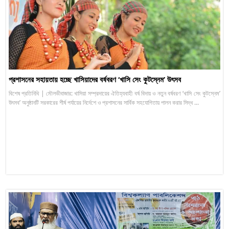
প্রশাসনের সহায়তায় হচ্ছে খাসিয়াদের বর্ষবরণ ‘খাসি সেং কুটস্নেম’ উৎসব
বিশেষ প্রতিনিধি | মৌলভীবাজার: খাসিয়া সম্প্রদায়ের ঐতিহ্যবাহী বর্ষ বিদায় ও নতুন বর্ষবরণ ‘খাসি সেং কুটস্নেম’
উৎসব’ অনুষ্ঠানটি সরকারের শীর্ষ পর্যায়ের নির্দেশে ও প্রশাসনের সার্বিক সহযোগিতায় পালন করার সিদ্ধ ...