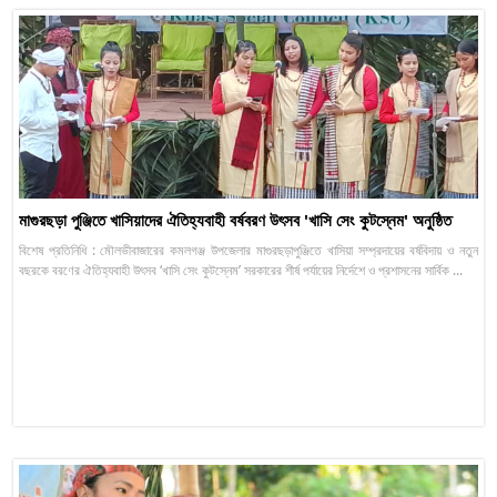
মাগুরছড়া পুঞ্জিতে খাসিয়াদের ঐতিহ্যবাহী বর্ষবরণ উৎসব 'খাসি সেং কুটস্নেম' অনুষ্ঠিত
বিশেষ প্রতিনিধি : মৌলভীবাজারের কমলগঞ্জ উপজেলার মাগুরছড়াপুঞ্জিতে খাসিয়া সম্প্রদায়ের বর্ষবিদায় ও নতুন
বছরকে বরণের ঐতিহ্যবাহী উৎসব ‘খাসি সেং কুটস্নেম’ সরকারের শীর্ষ পর্যায়ের নির্দেশে ও প্রশাসনের সার্বিক ...