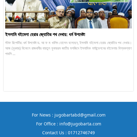
ইসলামি বইমেলা হেরার জ্যোতির পথ দেখায়: ধর্ম উপদেষ্টা
স্টাফ রিপোর্টার: ধর্ম উপদেষ্টা ড. আ ফ ম খালিদ হোসেন বলেছেন, ইসলামি বইমেলা হেরার জ্যোতির পথ দেখায়।
আজ (বুধবার) বিকেলে রাজধানীর বায়তুল মুকাররম জাতীয় মসজিদে ইসলামিক ফাউন্ডেশনের বইমেলায় বিশ্বকল্যাণ
পাবলি ...
For News : jugobartabd@gmail.com
For Office : info@jugobarta.com
Contact Us : 01712746749