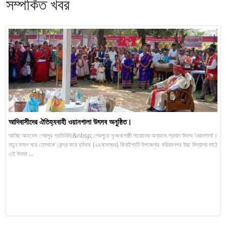
সম্পর্কিত খবর
আদিবাসীদের ঐতিহ্যবাহী ওয়ানগালা উৎসব অনুষ্ঠিত।
আনিছ আহমেদ শেরপুর প্রতিনিধি:&nbsp; শেরপুরে নৃ-জনগোষ্ঠী গারোদের অন্যতম প্রধান উৎসব ‘ওয়ানগালা’।
নতুন ফসল ঘরে তোলাকে কেন্দ্র করে রবিবার (২৪নভেম্বর) ঝিনাইগাতী উপজেলার মরিয়মনগর উচ্চ বিদ্যালয় মাঠে
এই উৎসব ...