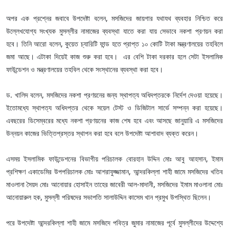
অপর এক প্রশ্নের জবাবে উপদেষ্টা বলেন, মসজিদের জায়গার যথাযথ ব্যবহার নিশ্চিত করে
উল্লেখযোগ্য সংখ্যক মুসল্লীর নামাজের ব্যবস্থা যাতে করা যায় সেভাবে নকশা প্রণয়ন করা
হবে। তিনি আরো বলেন, কুয়েত চ্যারিটি ফান্ড হতে প্রাপ্ত ১০ কোটি টাকা মন্ত্রণালয়ের তহবিলে
জমা আছে। এটাকা দিয়েই কাজ শুরু করা হবে। এর বেশি টাকা দরকার হলে সেটা ইসলামিক
ফাউন্ডেশন ও মন্ত্রণালয়ের তহবিল থেকে সংস্থানের ব্যবস্থা করা হবে।
ড. খালিদ বলেন, মসজিদের নকশা প্রণয়নের জন্য স্থাপত্য অধিদপ্তরকে নির্দেশ দেওয়া হয়েছে।
ইতোমধ্যে স্থাপত্য অধিদপ্তর থেকে সয়েল টেস্ট ও ডিজিটাল সার্ভে সম্পন্ন করা হয়েছে।
এবছরের ডিসেম্বরের মধ্যে নকশা প্রণয়নের কাজ শেষ হবে এবং আসছে জানুয়ারি এ মসজিদের
উন্নয়ন কাজের ভিত্তিপ্রস্তর স্থাপন করা হবে বলে উপদেষ্টা আশাবাদ ব্যক্ত করেন।
এসময় ইসলামিক ফাউন্ডেশনের বিভাগীয় পরিচালক বোরহান উদ্দিন মোঃ আবু আহসান, ইমাম
প্রশিক্ষণ একাডেমির উপপরিচালক মোঃ আশরাফুজ্জামান, আন্দরকিল্লা শাহী জামে মসজিদের খতিব
মাওলানা সৈয়দ মোঃ আনোয়ার হোসাইন তাহের জাবেরী আল-মাদানী, মসজিদের ইমাম মাওলানা মোঃ
আনোয়ারুল হক, মুসল্লী পরিষদের সভাপতি সালাউদ্দিন কাসেম খান প্রমুখ উপস্থিত ছিলেন।
পরে উপদেষ্টা আন্দরকিল্লা শাহী জামে মসজিদে পবিত্র জুমার নামাজের পূর্বে মুসল্লীদের উদ্দেশ্যে