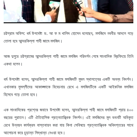
চট্টগ্রাম অফিস: ধর্ম উপদেষ্টা ড. আ ফ ম খালিদ হোসেন বলেছেন, মসজিদে নববীর আদলে গড়ে
তোলা হবে আন্দরকিল্লা শাহী জামে মসজিদ।
আজ দুপুরে চট্টগ্রামের আন্দরকিল্লা শাহী জামে মসজিদ পরিদর্শন শেষে সাংবাদিক ব্রিফিংয়ে তিনি
একথা বলেন।
ধর্ম উপদেষ্টা বলেন, আন্দরকিল্লা শাহী জামে মসজিদটি মুঘল স্থাপত্যের একটি অনন্য নিদর্শন।
এখানকার মুসল্লীদের আকাঙ্ক্ষাকে বিবেচনায় রেখে এ মসজিদটিকে একটি আইকনিক মসজিদ
হিসেবে গড়ে তোলা হবে।
এক সাংবাদিকের প্রশ্নের জবাবে উপদেষ্টা বলেন, আন্দরকিল্লা শাহী জামে মসজিদটি প্রায় ৪০০
বছরের পুরাতন। এটি ঐতিহাসিক প্রত্নতাত্ত্বিক নিদর্শন। এই মসজিদের মূল ভবনটি অবিকৃত
রেখে উন্নয়ন কার্যক্রম বাস্তবায়ন করা যায় কিনা সেবিষয়ে প্রত্নতাত্ত্বিক অধিদপ্তরের সাথে
আলোচনা করে চূড়ান্ত সিদ্ধান্ত নেওয়া হবে।