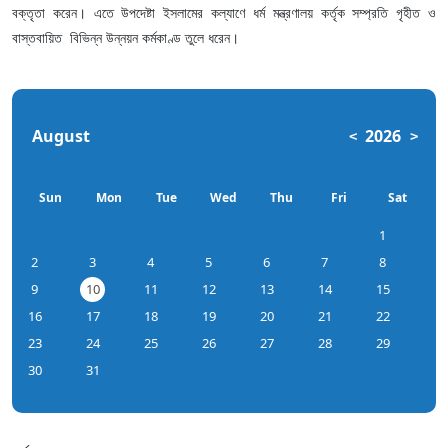
বক্তৃতা করেন। এতে উপদেষ্টা ইসলামের কল্যাণে ধর্ম মন্ত্রণালয় কর্তৃক সম্প্রতি গৃহীত ও
বাস্তবায়িত বিভিন্ন উন্নয়ন কর্মকাণ্ড তুলে ধরেন।
August
2026
<
>
Sun
Mon
Tue
Wed
Thu
Fri
Sat
1
2
3
4
5
6
7
8
9
10
11
12
13
14
15
16
17
18
19
20
21
22
23
24
25
26
27
28
29
30
31